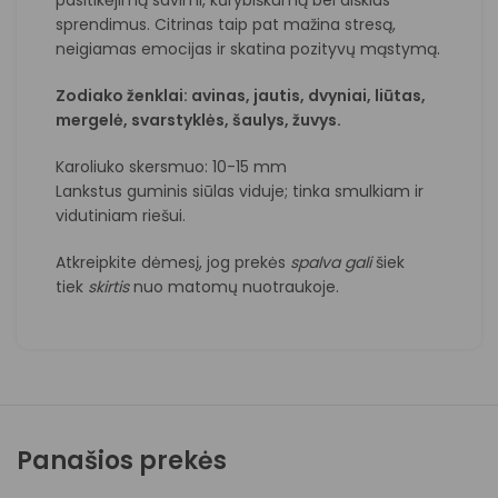
sprendimus. Citrinas taip pat mažina stresą,
neigiamas emocijas ir skatina pozityvų mąstymą.
Zodiako ženklai: avinas, jautis, dvyniai, liūtas,
mergelė, svarstyklės, šaulys, žuvys.
Karoliuko skersmuo: 10-15 mm
Lankstus guminis siūlas viduje; tinka smulkiam ir
vidutiniam riešui.
Atkreipkite dėmesį, jog prekės
spalva
gali
šiek
tiek
skirtis
nuo matomų nuotraukoje.
Panašios prekės