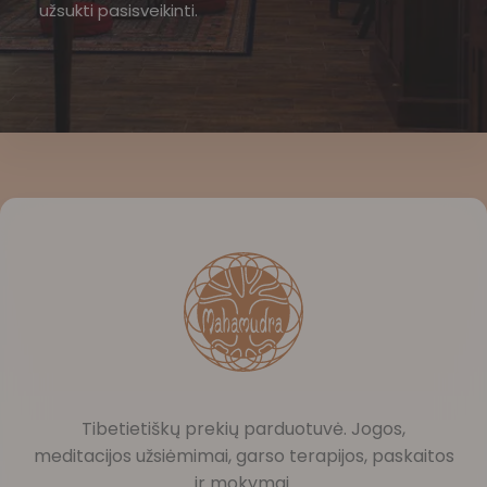
užsukti pasisveikinti.
Tibetietiškų prekių parduotuvė. Jogos,
meditacijos užsiėmimai, garso terapijos, paskaitos
ir mokymai.