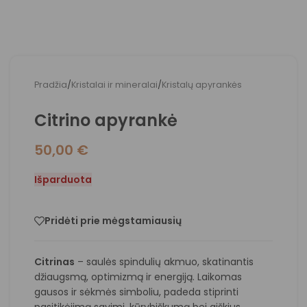
Pradžia
/
Kristalai ir mineralai
/
Kristalų apyrankės
Citrino apyrankė
50,00
€
Išparduota
Pridėti prie mėgstamiausių
Citrinas
– saulės spindulių akmuo, skatinantis
džiaugsmą, optimizmą ir energiją. Laikomas
gausos ir sėkmės simboliu, padeda stiprinti
pasitikėjimą savimi, kūrybiškumą bei aiškius