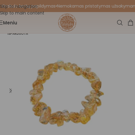
 Orakulo kortų papildymas
•
Nemokamas pristatymas užsakymams nu
Skip to navigation
Skip to main content
Meniu
IŠPARDUOTA