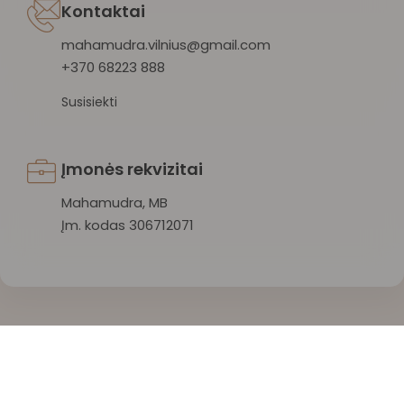
Kontaktai
mahamudra.vilnius@gmail.com
+370 68223 888
Susisiekti
Įmonės rekvizitai
Mahamudra, MB
Įm. kodas 306712071
Mahamudra 108 © 2026 Visos teisės saugomos.
Privatumo politika
/
Sąlygos ir taisyklės
/
Atšaukti užsakymą