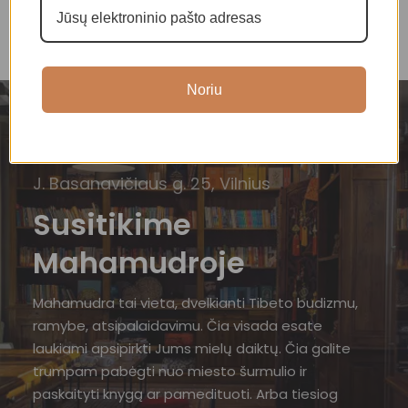
Noriu
J. Basanavičiaus g. 25, Vilnius
Susitikime
Mahamudroje
Mahamudra tai vieta, dvelkianti Tibeto budizmu,
ramybe, atsipalaidavimu. Čia visada esate
laukiami apsipirkti Jums mielų daiktų. Čia galite
trumpam pabėgti nuo miesto šurmulio ir
paskaityti knygą ar pamedituoti. Arba tiesiog