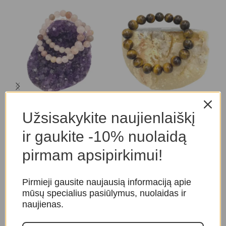
Madagaskaro rožinio
Tigro akies apyrankė
A
Užsisakykite naujienlaiškį
kvarco apyrankė
Apyrankės
,
Kristalų
A
ir gaukite -10% nuolaidą
Apyrankės
,
Kristalų
apyrankės
,
Kristalų
a
apyrankės
,
Kristalų
apyrankės
a
pirmam apsipirkimui!
apyrankės
25,00
€
25,00
€
Pirmieji gausite naujausią informaciją apie
mūsų specialius pasiūlymus, nuolaidas ir
naujienas.