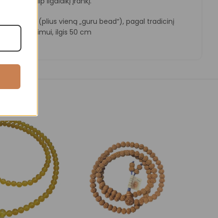
kę malą kaip ilgalaikį įrankį.
8 karoliukai (plius vieną „guru bead“), pagal tradicinį
tros kartojimui, ilgis 50 cm