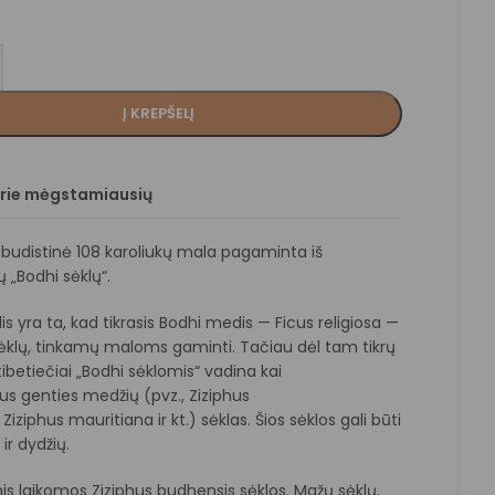
Į KREPŠELĮ
prie mėgstamiausių
nė budistinė 108 karoliukų mala pagaminta iš
 „Bodhi sėklų“.
lis yra ta, kad tikrasis Bodhi medis — Ficus religiosa —
klų, tinkamų maloms gaminti. Tačiau dėl tam tikrų
tibetiečiai „Bodhi sėklomis“ vadina kai
hus genties medžių (pvz., Ziziphus
Ziziphus mauritiana ir kt.) sėklas. Šios sėklos gali būti
 ir dydžių.
is laikomos Ziziphus budhensis sėklos. Mažų sėklų,