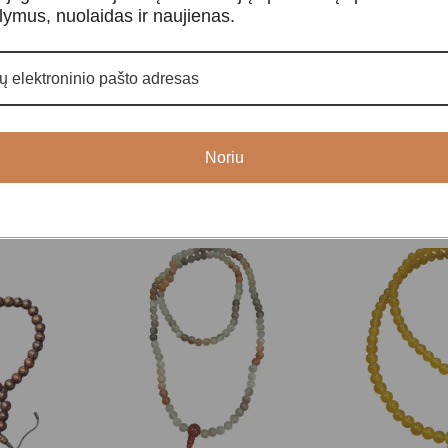
būtent dvia
lymus, nuolaidas ir naujienas.
Nepalas, 10
skaičių man
Noriu