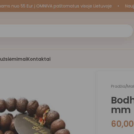
o 55 Eur į OMNIVA paštomatus visoje Lietuvoje
•
Naujos kr
i užsiėmimai
Kontaktai
Pradžia
/
Ma
Bodh
mm
60,0