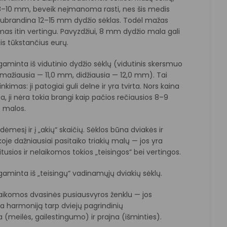
 8–10 mm, beveik neįmanoma rasti, nes šis medis
subrandina 12–15 mm dydžio sėklas. Todėl mažas
mas itin vertingu. Pavyzdžiui, 8 mm dydžio mala gali
lis tūkstančius eurų.
aminta iš vidutinio dydžio sėklų (vidutinis skersmuo
 mažiausia — 11,0 mm, didžiausia — 12,0 mm). Tai
nkimas: ji patogiai guli delne ir yra tvirta. Nors kaina
, ji nėra tokia brangi kaip pačios rečiausios 8–9
 malos.
 dėmesį ir į „akių“ skaičių. Sėklos būna dviakės ir
nkoje dažniausiai pasitaiko triakių malų — jos yra
itusios ir nelaikomos tokios „teisingos“ bei vertingos.
aminta iš „teisingų“ vadinamųjų dviakių sėklų.
laikomos dvasinės pusiausvyros ženklu — jos
a harmoniją tarp dviejų pagrindinių
 (meilės, gailestingumo) ir prajna (išminties).