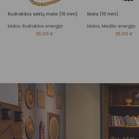
Rudrakšos sėklų mala (10 mm)
Mala (10 mm)
Malos
,
Rudrakšos energija
Malos
,
Medžio energija
35,00
€
35,00
€