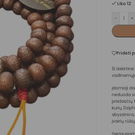
Liko 12
-
+
Pridėti 
Ši išskirti
vadinamųjų
Įdomioji da
neduoda sė
priežasčių 
kurių Zizip
abyssinica, 
įvairių rūšių
Geriausiom