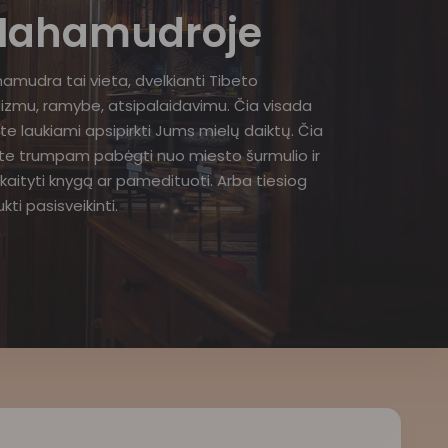
ahamudroje
amudra tai vieta, dvelkianti Tibeto
izmu, ramybe, atsipalaidavimu. Čia visada
te laukiami apsipirkti Jums mielų daiktų. Čia
ite trumpam pabėgti nuo miesto šurmulio ir
kaityti knygą ar pamedituoti. Arba tiesiog
kti pasisveikinti.