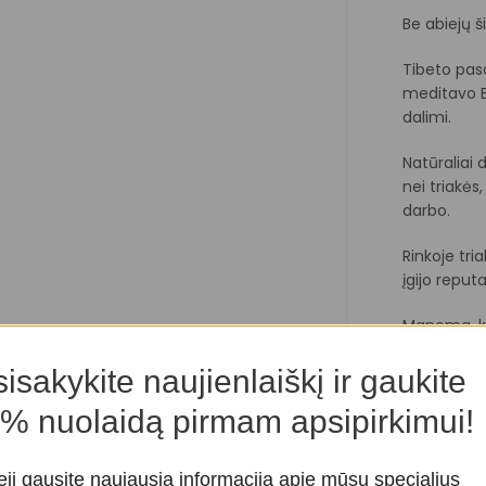
Be abiejų š
Tibeto pas
meditavo Bu
dalimi.
Natūraliai 
nei triakės
darbo.
Rinkoje tri
įgijo reputa
Manoma, ka
padeda len
isakykite naujienlaiškį ir gaukite
Tibeto meis
% nuolaidą pirmam apsipirkimui!
Senosios T
mantrų pra
eji gausite naujausią informaciją apie mūsų specialius