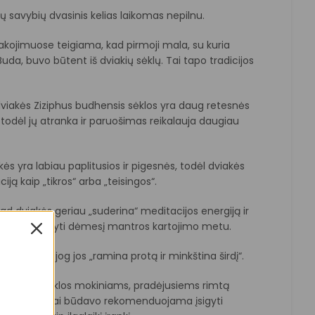
ių savybių dvasinis kelias laikomas nepilnu.
akojimuose teigiama, kad pirmoji mala, su kuria
da, buvo būtent iš dviakių sėklų. Tai tapo tradicijos
dviakės Ziziphus budhensis sėklos yra daug retesnės
, todėl jų atranka ir paruošimas reikalauja daugiau
akės yra labiau paplitusios ir pigesnės, todėl dviakės
ciją kaip „tikros“ arba „teisingos“.
d dviakės geriau „suderina“ meditacijos energiją ir
gviau išlaikyti dėmesį mantros kartojimo metu.
trai teigia, jog jos „ramina protą ir minkština širdį“.
ibeto mokyklos mokiniams, pradėjusiems rimtą
ktiką, dažnai būdavo rekomenduojama įsigyti