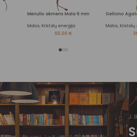
Mėnulio akmens Mala 6 mm
Geltono Aga
Malos
,
Kristalų energija
Malos
,
Kristalų
65,00
€
3
J. 
S