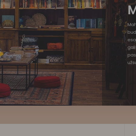
M
Mah
bud
esa
gal
pas
užsu