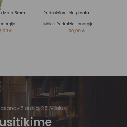
to Mala 8mm
Rudrakšos sėklų mala
Mala
 energija
Malos
,
Rudrakšos energija
Malo
8,00
€
30,00
€
Basanavičiaus g. 25, Vilnius
usitikime