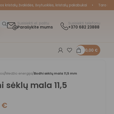
istalų žvakidės, švytuoklės, kristalų pakabukai
•
Taro ir Oraku
Susisiekti el. paštu
Susisiekti telefonu
Parašykite mums
+370 682 23888
0,00
€
los
/
Medžio energija
/
Bodhi sėklų mala 11,5 mm
i sėklų mala 11,5
0
€