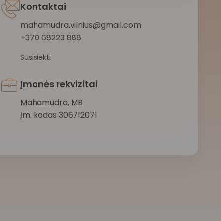
Kontaktai
mahamudra.vilnius@gmail.com
+370 68223 888
Susisiekti
Įmonės rekvizitai
Mahamudra, MB
Įm. kodas 306712071