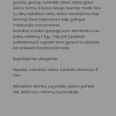
gyvybių gerovę, nuriedėjo ašara. Ašara įgavo
sėklos formą, iš kurios išaugo šventas medis. Nuo
tų laikų rudrakšos vaisių sėklos naudojamos kaip
šventieji Šivos talismanai ir kaip galingas
meditacijos instrumentas.
Rudrakša suteikia apsaugą savo šeimininkui nuo
įvairių nelaimių ir ligų. Taip pat ji padeda
susibalansuoti, suprasti savo gyvenimo užduotis
bei atskleisti dvasinį potencialą.
Reguliojamas užsegimas.
Nepalas, rudrakšos sėklos, karoliuko skersmuo 8
mm
Atkreipkite dėmesį, jog prekės
spalva
gali
šiek
tiek
skirtis
nuo matomų nuotraukoje.