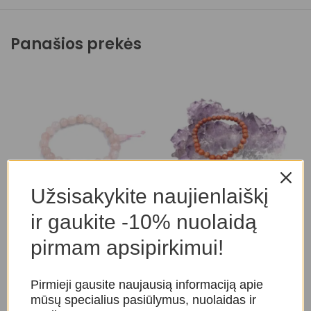
Panašios prekės
Užsisakykite naujienlaiškį
Rožinio kvarco apyrankė
Raudono jaspio apyrankė
F
ir gaukite -10% nuolaidą
6 mm
Apyrankės
,
Kristalų
A
pirmam apsipirkimui!
apyrankės
,
Kristalų
Apyrankės
,
Kristalų
a
apyrankės
apyrankės
,
Kristalų
a
apyrankės
20,00
€
Pirmieji gausite naujausią informaciją apie
20,00
€
mūsų specialius pasiūlymus, nuolaidas ir