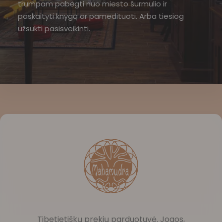
trumpam pabėgti nuo miesto šurmulio ir
paskaityti knygą ar pamedituoti. Arba tiesiog
užsukti pasisveikinti.
Tibetietiškų prekių parduotuvė. Jogos,