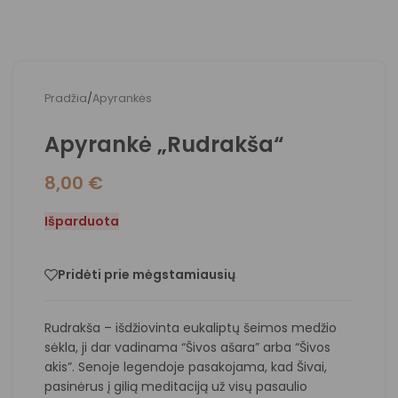
Pradžia
/
Apyrankės
Apyrankė „Rudrakša“
8,00
€
Išparduota
Pridėti prie mėgstamiausių
Rudrakša – išdžiovinta eukaliptų šeimos medžio
sėkla, ji dar vadinama “Šivos ašara” arba “Šivos
akis”. Senoje legendoje pasakojama, kad Šivai,
pasinėrus į gilią meditaciją už visų pasaulio