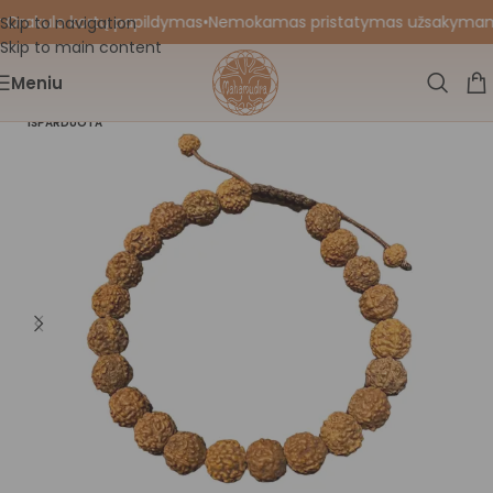
 Orakulo kortų papildymas
•
Nemokamas pristatymas užsakymams nu
Skip to navigation
Skip to main content
Meniu
IŠPARDUOTA