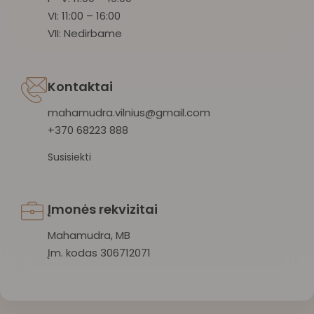
VI: 11:00 – 16:00
VII: Nedirbame
Kontaktai
mahamudra.vilnius@gmail.com
+370 68223 888
Susisiekti
Įmonės rekvizitai
Mahamudra, MB
Įm. kodas 306712071