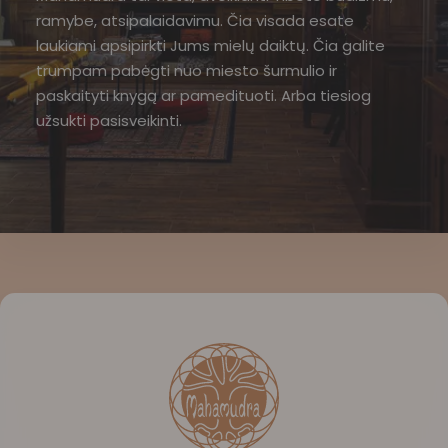
ramybe, atsipalaidavimu. Čia visada esate
laukiami apsipirkti Jums mielų daiktų. Čia galite
trumpam pabėgti nuo miesto šurmulio ir
paskaityti knygą ar pamedituoti. Arba tiesiog
užsukti pasisveikinti.