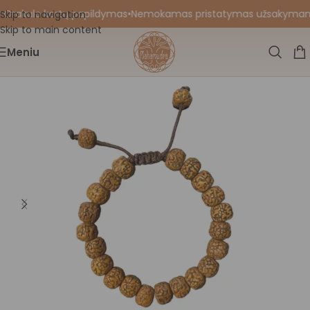
 Orakulo kortų papildymas
•
Nemokamas pristatymas užsakymams nu
Skip to navigation
Skip to main content
Meniu