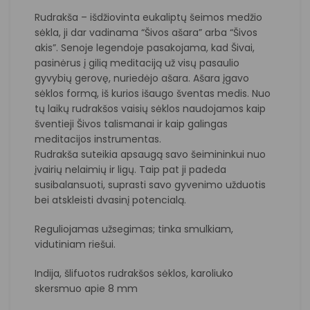
Rudrakša – išdžiovinta eukaliptų šeimos medžio
sėkla, ji dar vadinama “Šivos ašara” arba “Šivos
akis”. Senoje legendoje pasakojama, kad Šivai,
pasinėrus į gilią meditaciją už visų pasaulio
gyvybių gerovę, nuriedėjo ašara. Ašara įgavo
sėklos formą, iš kurios išaugo šventas medis. Nuo
tų laikų rudrakšos vaisių sėklos naudojamos kaip
šventieji Šivos talismanai ir kaip galingas
meditacijos instrumentas.
Rudrakša suteikia apsaugą savo šeimininkui nuo
įvairių nelaimių ir ligų. Taip pat ji padeda
susibalansuoti, suprasti savo gyvenimo užduotis
bei atskleisti dvasinį potencialą.
Reguliojamas užsegimas; tinka smulkiam,
vidutiniam riešui.
Indija, šlifuotos rudrakšos sėklos, karoliuko
skersmuo apie 8 mm