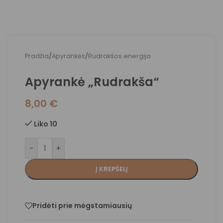
Pradžia
/
Apyrankės
/
Rudrakšos energija
Apyrankė „Rudrakša“
8,00
€
Liko 10
-
+
Į KREPŠELĮ
Pridėti prie mėgstamiausių