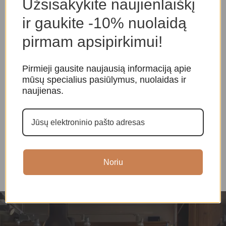
Užsisakykite naujienlaiškį
ir gaukite -10% nuolaidą
pirmam apsipirkimui!
Pirmieji gausite naujausią informaciją apie
mūsų specialius pasiūlymus, nuolaidas ir
naujienas.
Raktų pakabukas „Budos
Raktų pakabukas „Buda”
R
akys”
m
Amuletai, papuošalai
,
Raktų
Amuletai, papuošalai
pakabukai
A
p
10,00
€
10,00
€
Noriu