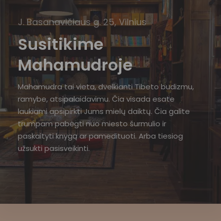
J. Basanavičiaus g. 25, Vilnius
Susitikime
Mahamudroje
Mahamudra tai vieta, dvelkianti Tibeto budizmu,
ramybe, atsipalaidavimu. Čia visada esate
laukiami apsipirkti Jums mielų daiktų. Čia galite
trumpam pabėgti nuo miesto šurmulio ir
paskaityti knygą ar pamedituoti. Arba tiesiog
užsukti pasisveikinti.