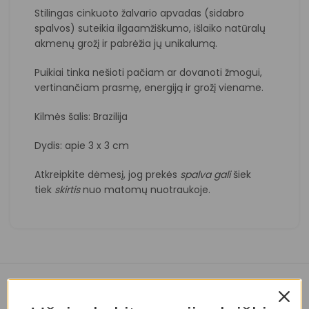
Stilingas cinkuoto žalvario apvadas (sidabro
spalvos) suteikia ilgaamžiškumo, išlaiko natūralų
akmenų grožį ir pabrėžia jų unikalumą.
Puikiai tinka nešioti pačiam ar dovanoti žmogui,
vertinančiam prasmę, energiją ir grožį viename.
Kilmės šalis: Brazilija
Dydis: apie 3 x 3 cm
Atkreipkite dėmesį, jog prekės
spalva
gali
šiek
tiek
skirtis
nuo matomų nuotraukoje.
Panašios prekės