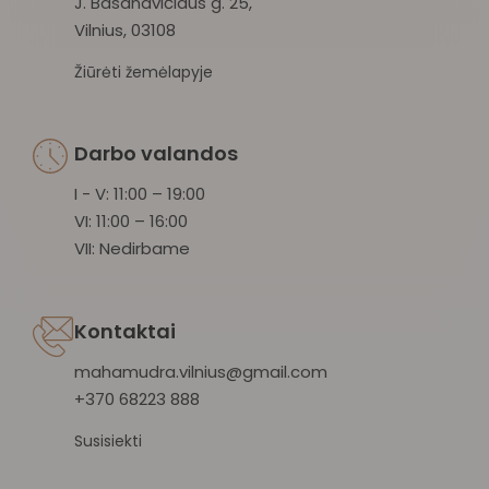
J. Basanavičiaus g. 25,
Vilnius, 03108
Žiūrėti žemėlapyje
Darbo valandos
I - V: 11:00 – 19:00
VI: 11:00 – 16:00
VII: Nedirbame
Kontaktai
mahamudra.vilnius@gmail.com
+370 68223 888
Susisiekti