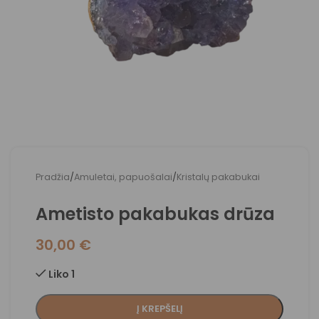
Pradžia
/
Amuletai, papuošalai
/
Kristalų pakabukai
Ametisto pakabukas drūza
30,00
€
Liko 1
Į KREPŠELĮ