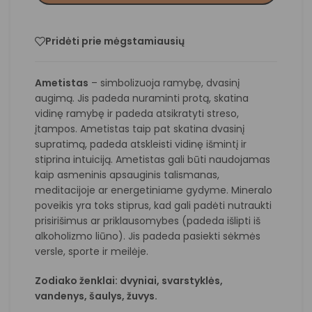
Pridėti prie mėgstamiausių
Ametistas
– simbolizuoja ramybę, dvasinį
augimą. Jis padeda nuraminti protą, skatina
vidinę ramybę ir padeda atsikratyti streso,
įtampos. Ametistas taip pat skatina dvasinį
supratimą, padeda atskleisti vidinę išmintį ir
stiprina intuiciją. Ametistas gali būti naudojamas
kaip asmeninis apsauginis talismanas,
meditacijoje ar energetiniame gydyme. Mineralo
poveikis yra toks stiprus, kad gali padėti nutraukti
prisirišimus ar priklausomybes (padeda išlipti iš
alkoholizmo liūno). Jis padeda pasiekti sėkmės
versle, sporte ir meilėje.
Zodiako ženklai: dvyniai, svarstyklės,
vandenys,
šaulys
,
žuvys
.