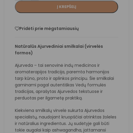
Į KREPŠELĮ
Pridėti prie mėgstamiausių
Natūralūs Ajurvediniai smilkalai (virvelės
formos)
Ajurveda – tai senovinė indų medicinos ir
aromaterapijos tradicija, paremta harmonijos
tarp kūno, proto ir aplinkos principu. Šie smilkalai
gaminami pagal autentiškas Vedų formulės
tradicijas, aprašytas Ajurvedos tekstuose ir
perduotas per ilgametę praktiką.
Kiekviena smilkalų virvelė sukurta Ajurvedos
specialistų, naudojant kruopščiai atrinktas žoleles
ir natūralius ingredientus. Jų sudėtyje gali būti
tokie augalai kaip ashwagandha, jattamansi