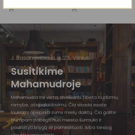
16,00
€
10,00
€
J. Basanavičiaus g. 25, Vilnius
Susitikime
Mahamudroje
Mahamudra tai vieta, dvelkianti Tibeto budizmu,
ramybe, atsipalaidavimu. Čia visada esate
laukiami apsipirkti Jums mielų daiktų. Čia galite
trumpam pabėgti nuo miesto šurmulio ir
paskaityti knygą ar pamedituoti. Arba tiesiog
užsukti pasisveikinti.