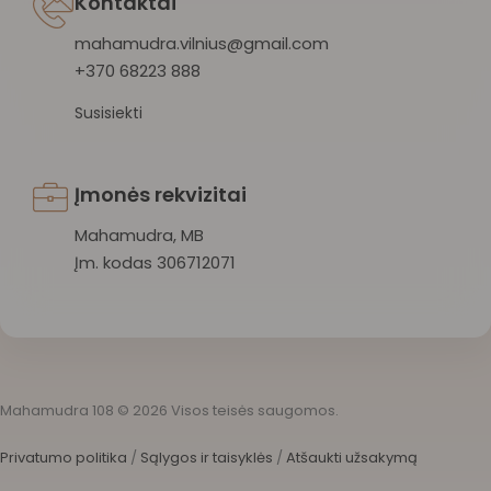
Kontaktai
mahamudra.vilnius@gmail.com
+370 68223 888
Susisiekti
Įmonės rekvizitai
Mahamudra, MB
Įm. kodas 306712071
Mahamudra 108 © 2026 Visos teisės saugomos.
Privatumo politika
/
Sąlygos ir taisyklės
/
Atšaukti užsakymą