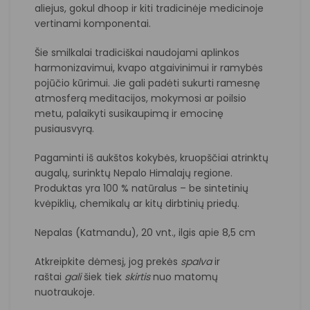
aliejus, gokul dhoop ir kiti tradicinėje medicinoje
vertinami komponentai.
Šie smilkalai tradiciškai naudojami aplinkos
harmonizavimui, kvapo atgaivinimui ir ramybės
pojūčio kūrimui. Jie gali padėti sukurti ramesnę
atmosferą meditacijos, mokymosi ar poilsio
metu, palaikyti susikaupimą ir emocinę
pusiausvyrą.
Pagaminti iš aukštos kokybės, kruopščiai atrinktų
augalų, surinktų Nepalo Himalajų regione.
Produktas yra 100 % natūralus – be sintetinių
kvėpiklių, chemikalų ar kitų dirbtinių priedų.
Nepalas (Katmandu), 20 vnt., ilgis apie 8,5 cm
Atkreipkite dėmesį, jog prekės
spalva
ir
raštai
gali
šiek tiek
skirtis
nuo matomų
nuotraukoje.