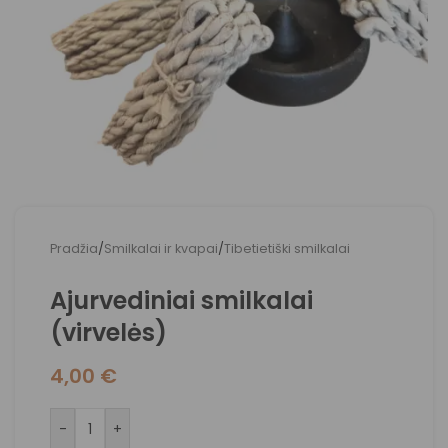
Pradžia
/
Smilkalai ir kvapai
/
Tibetietiški smilkalai
Ajurvediniai smilkalai
(virvelės)
4,00
€
-
+