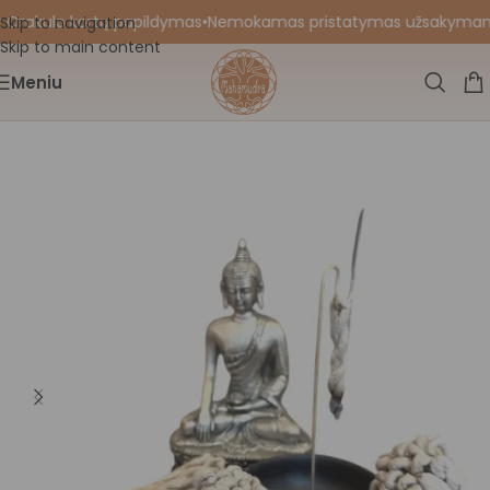
 Orakulo kortų papildymas
•
Nemokamas pristatymas užsakymams nu
Skip to navigation
Skip to main content
Meniu