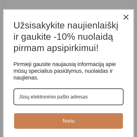
Užsisakykite naujienlaiškį
ir gaukite -10% nuolaidą
Panašios prekės
pirmam apsipirkimui!
Pirmieji gausite naujausią informaciją apie
mūsų specialius pasiūlymus, nuolaidas ir
naujienas.
Išminties smilkalai
Smilkalai „Manjushree”
S
Noriu
Smilkalai ir kvapai
,
Smilkalai ir kvapai
,
S
Tibetietiški smilkalai
Tibetietiški smilkalai
T