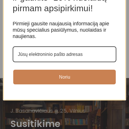
pirmam apsipirkimui!
Pirmieji gausite naujausią informaciją apie
mūsų specialius pasiūlymus, nuolaidas ir
Agato žvakidė
Agato žvakidė
A
naujienas.
Kristalai ir mineralai
,
Kristalai ir mineralai
,
K
Žvakidės
Žvakidės
Ž
25,00
€
45,00
€
Noriu
J. Basanavičiaus g. 25, Vilnius
Susitikime