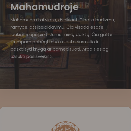
Mahamudroje
Mahamudra tai vieta, dvelkianti Tibeto budizmu,
ramybe, atsipalaidavimu. Čia visada esate
laukiami apsipirkti Jums mielų daiktų. Čia galite
trumpam pabėgti nuo miesto šurmulio ir
paskaityti knygą ar pamedituoti. Arba tiesiog
užsukti pasisveikinti.