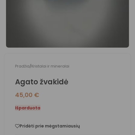
Pradžia
/
Kristalai ir mineralai
Agato žvakidė
45,00
€
Išparduota
Pridėti prie mėgstamiausių