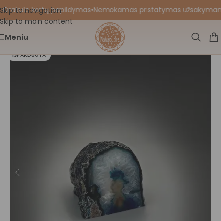
 Orakulo kortų papildymas
•
Nemokamas pristatymas užsakymams nu
Skip to navigation
Skip to main content
Meniu
IŠPARDUOTA