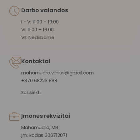
Darbo valandos
I - V: 11:00 – 19:00
VI: 11:00 – 16:00
VII: Nedirbame
Kontaktai
mahamudra.vilnius@gmail.com
+370 68223 888
Susisiekti
Įmonės rekvizitai
Mahamudra, MB
Įm. kodas 306712071