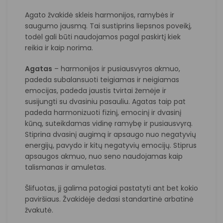
Agato žvakidė skleis harmonijos, ramybės ir
saugumo jausmą. Tai sustiprins liepsnos poveikį,
todėl gali būti naudojamos pagal paskirtį kiek
reikia ir kaip norima.
Agatas
– harmonijos ir pusiausvyros akmuo,
padeda subalansuoti teigiamas ir neigiamas
emocijas, padeda jaustis tvirtai žemėje ir
susijungti su dvasiniu pasauliu. Agatas taip pat
padeda harmonizuoti fizinį, emocinį ir dvasinį
kūną, suteikdamas vidinę ramybę ir pusiausvyrą.
Stiprina dvasinį augimą ir apsaugo nuo negatyvių
energijų, pavydo ir kitų negatyvių emocijų. Stiprus
apsaugos akmuo, nuo seno naudojamas kaip
talismanas ir amuletas.
Šlifuotas, jį galima patogiai pastatyti ant bet kokio
paviršiaus. Žvakidėje dedasi standartinė arbatinė
žvakutė.