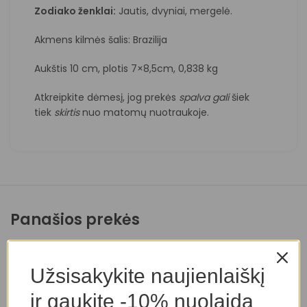
Zodiako ženklai:
Jautis, dvyniai, mergelė.
Akmens kilmės šalis: Brazilija
Aukštis 10 cm, plotis 7×8,5cm, 0,838 kg
Atkreipkite dėmesį, jog prekės
spalva
gali
šiek
tiek
skirtis
nuo matomų nuotraukoje.
Panašios prekės
Užsisakykite naujienlaiškį
ir gaukite -10% nuolaidą