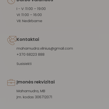
I - V: 11:00 – 19:00
VI: 11:00 – 16:00
VII: Nedirbame
Kontaktai
mahamudra.vilnius@gmail.com
+370 68223 888
Susisiekti
Įmonės rekvizitai
Mahamudra, MB
Įm. kodas 306712071