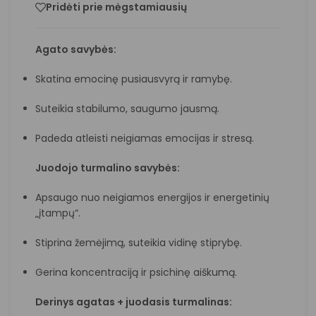
Pridėti prie mėgstamiausių
Agato savybės:
Skatina emocinę pusiausvyrą ir ramybę.
Suteikia stabilumo, saugumo jausmą.
Padeda atleisti neigiamas emocijas ir stresą.
Juodojo turmalino savybės:
Apsaugo nuo neigiamos energijos ir energetinių
„įtampų“.
Stiprina žemėjimą, suteikia vidinę stiprybę.
Gerina koncentraciją ir psichinę aiškumą.
Derinys agatas + juodasis turmalinas: