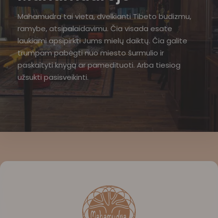
Mahamudra tai vieta, dvelkianti Tibeto budizmu,
ramybe, atsipalaidavimu. Čia visada esate
laukiami apsipirkti Jums mielų daiktų. Čia galite
trumpam pabėgti nuo miesto šurmulio ir
paskaityti knygą ar pamedituoti. Arba tiesiog
užsukti pasisveikinti.