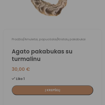
Pradžia
/
Amuletai, papuošalai
/
Kristalų pakabukai
Agato pakabukas su
turmalinu
30,00
€
Liko 1
Į KREPŠELĮ