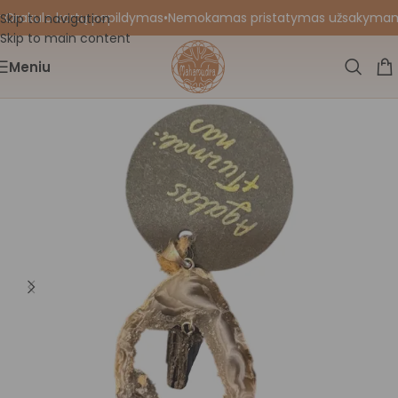
 Orakulo kortų papildymas
•
Nemokamas pristatymas užsakymams n
Skip to navigation
Skip to main content
Meniu