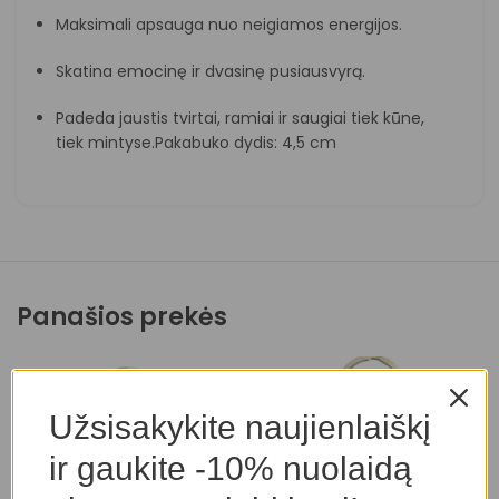
Maksimali apsauga nuo neigiamos energijos.
Skatina emocinę ir dvasinę pusiausvyrą.
Padeda jaustis tvirtai, ramiai ir saugiai tiek kūne,
tiek mintyse.Pakabuko dydis: 4,5 cm
Panašios prekės
Užsisakykite naujienlaiškį
ir gaukite -10% nuolaidą