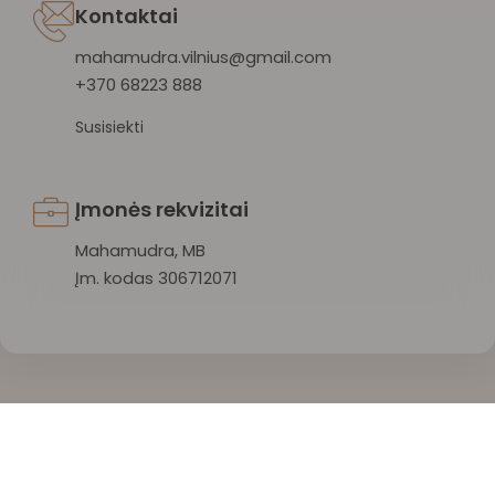
Kontaktai
mahamudra.vilnius@gmail.com
+370 68223 888
Susisiekti
Įmonės rekvizitai
Mahamudra, MB
Įm. kodas 306712071
Mahamudra 108 © 2026 Visos teisės saugomos.
Privatumo politika
/
Sąlygos ir taisyklės
/
Atšaukti užsakymą