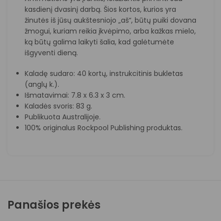
kasdienį dvasinį darbą. Šios kortos, kurios yra
žinutės iš jūsų aukštesniojo „aš“, būtų puiki dovana
žmogui, kuriam reikia įkvėpimo, arba kažkas mielo,
ką būtų galima laikyti šalia, kad galėtumėte
išgyventi dieną.
Kaladę sudaro: 40 kortų, instrukcitinis bukletas
(anglų k.).
Išmatavimai: 7.8 x 6.3 x 3 cm.
Kaladės svoris: 83 g.
Publikuota Australijoje.
100% originalus Rockpool Publishing produktas.
Panašios prekės