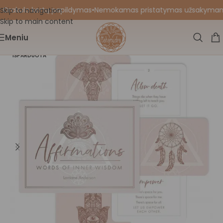
 Orakulo kortų papildymas
•
Nemokamas pristatymas užsakymams nu
Skip to navigation
Skip to main content
Meniu
IŠPARDUOTA