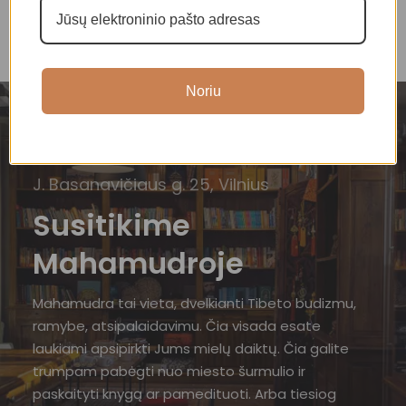
Noriu
J. Basanavičiaus g. 25, Vilnius
Susitikime
Mahamudroje
Mahamudra tai vieta, dvelkianti Tibeto budizmu,
ramybe, atsipalaidavimu. Čia visada esate
laukiami apsipirkti Jums mielų daiktų. Čia galite
trumpam pabėgti nuo miesto šurmulio ir
paskaityti knygą ar pamedituoti. Arba tiesiog