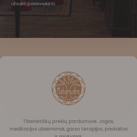
užsukti pasisveikinti.
Tibetietiškų prekių parduotuvė. Jogos,
meditacijos užsiėmimai, garso terapijos, paskaitos
ir mokymai.