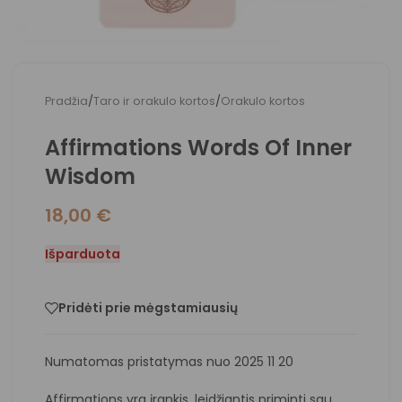
Pradžia
/
Taro ir orakulo kortos
/
Orakulo kortos
Affirmations Words Of Inner
Wisdom
18,00
€
Išparduota
Pridėti prie mėgstamiausių
Numatomas pristatymas nuo 2025 11 20
Affirmations yra įrankis, leidžiantis priminti sau