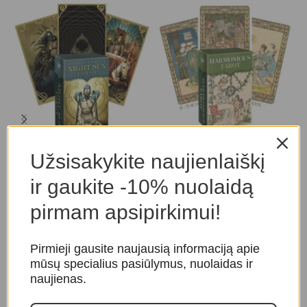
Night Sun Mini taro kortos
Taro Kortos Harmonious
O
Užsisakykite naujienlaiškį
Mini
L
Taro ir orakulo kortos
,
Taro
ir gaukite -10% nuolaidą
kortos
Taro ir orakulo kortos
,
Taro
T
kortos
O
20,00
€
pirmam apsipirkimui!
19,00
€
Pirmieji gausite naujausią informaciją apie
mūsų specialius pasiūlymus, nuolaidas ir
naujienas.