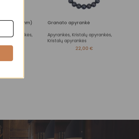
yrankė (6 mm)
Granato apyrankė
Spal
stalų apyrankės
,
Apyrankės
,
Kristalų apyrankės
,
Apyr
nkės
Kristalų apyrankės
9,00
€
22,00
€