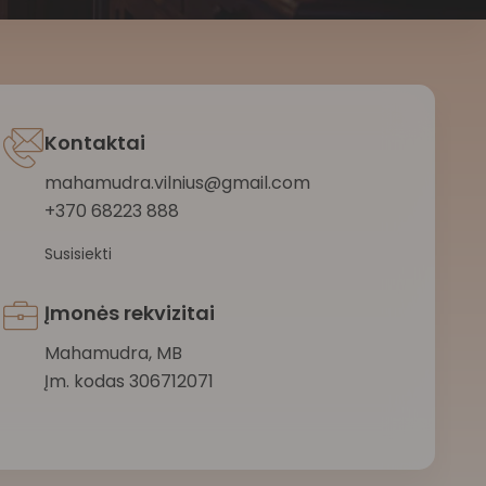
Kontaktai
mahamudra.vilnius@gmail.com
+370 68223 888
Susisiekti
Įmonės rekvizitai
Mahamudra, MB
Įm. kodas 306712071