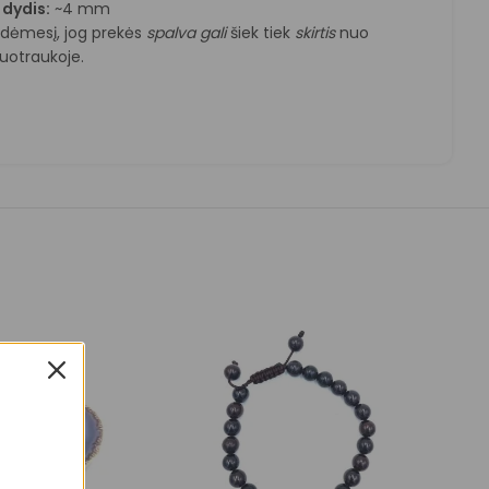
 dydis:
~4 mm
e dėmesį, jog prekės
spalva
gali
šiek tiek
skirtis
nuo
otraukoje.