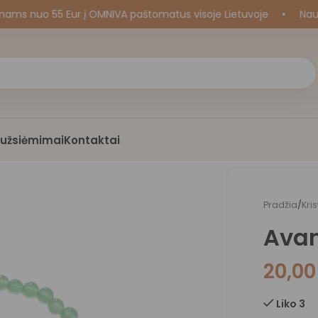
uo 55 Eur į OMNIVA paštomatus visoje Lietuvoje
•
Naujos k
i užsiėmimai
Kontaktai
Pradžia
/
Kri
Avan
20,0
Liko 3