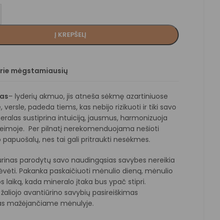
Į KREPŠELĮ
prie mėgstamiausių
nas
– lyderių akmuo, jis atneša sėkmę azartiniuose
 versle, padeda tiems, kas nebijo rizikuoti ir tiki savo
ralas sustiprina intuiciją, jausmus, harmonizuoja
šeimoje. Per pilnatį nerekomenduojama nešioti
 papuošalų, nes tai gali pritraukti nesėkmes.
rinas parodytų savo naudingąsias savybes nereikia
dėvėti. Pakanka paskaičiuoti mėnulio dieną, mėnulio
os laiką, kada mineralo įtaka bus ypač stipri.
 žaliojo avantiūrino savybių pasireiškimas
as mažėjančiame mėnulyje.