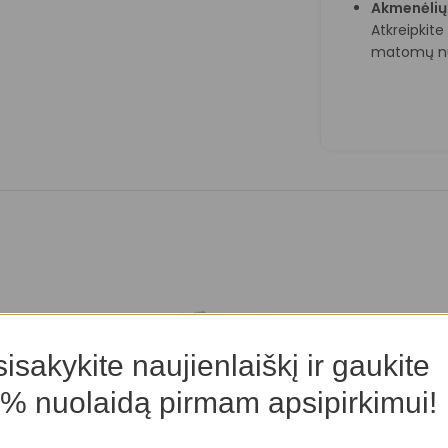
Akmenėlių
Atkreipkit
matomų nu
isakykite naujienlaiškį ir gaukite
% nuolaidą pirmam apsipirkimui!