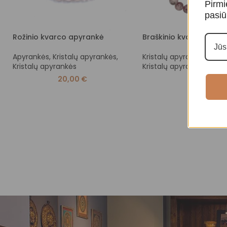
Pirmi
pasiū
Rožinio kvarco apyrankė
Braškinio kvarco apyr
Apyrankės
,
Kristalų apyrankės
,
Kristalų apyrankės
,
Apyr
Kristalų apyrankės
Kristalų apyrankės
20,00
€
30,00
€