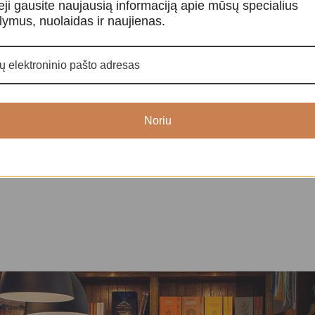
eji gausite naujausią informaciją apie mūsų specialius
lymus, nuolaidas ir naujienas.
ankė
Kalnų krištolo apyrankė
Turmalino ap
ankės
,
Kristalų apyrankės
,
Apyrankės
,
Apyrankės
,
Kri
Kristalų apyrankės
Kristalų apyra
20,00
€
3
Noriu