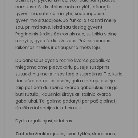
namuose. Šis kristalas moko mylėti, džiaugtis
gyvenimu, suteikia ramybę sudėtinguose
gyvenimo situacijose. Jo funkcija skatinti meilę
sau, priimti save, leisti sau tiesiog gyventi.
Pagrindinis širdies čakros akmuo, suteikia vidinę
ramybę, gydo širdies žaizdas. Rožinis kvarcas
laikomas meilės ir džiaugsmo mokytoju.
Du panašaus dydžio rožinio kvarco gabaliukai
miegamajame pietvakarių pusėje sustiprins
sutuoktinių meilę ir savitarpio supratimą. Tie, kurie
dar ieško antrosios pusės, gali minėtoje pusėje
taip pat dėti du rožinio kvarco gabaliukus Tai gali
būti rutuliai, kiaušiniai širdys ar rožinio kvarco
gabaliukai. Tai galima padaryti per pačią pilnatį
išreiškus intencijas ir ketinimus.
Dydis reguliuojasi, sidabras.
Zodiako ženklai
:
jautis,
svarstyklės
, skorpionas,