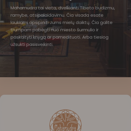
Mahamudra tai vieta, dvelkianti Tibeto budizmu,
ramybe, atsipalaidavimu. Čia visada esate
laukiami apsipirkti Jums mielų daiktų. Čia galite
trumpam pabėgti nuo miesto šurmulio ir
paskaityti knygą ar pamedituoti. Arba tiesiog
užsukti pasisveikinti.