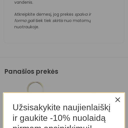
vandenis.
Atkreipkite dėmesį, jog prekės
spalva ir
forma
gali
šiek tiek
skirtis
nuo matomų
nuotraukoje.
Panašios prekės
Užsisakykite naujienlaiškį
ir gaukite -10% nuolaidą