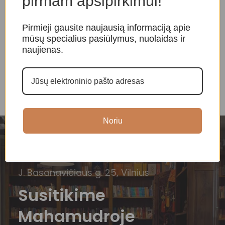
pirmam apsipirkimui!
Raktų pakabukas „Budos
Ametisto pakabukas
M
Pirmieji gausite naujausią informaciją apie
akys”
mūsų specialius pasiūlymus, nuolaidas ir
Amuletai, papuošalai
,
A
naujienas.
Amuletai, papuošalai
Kristalų pakabukai
K
10,00
€
20,00
€
Noriu
J. Basanavičiaus g. 25, Vilnius
Susitikime
Mahamudroje