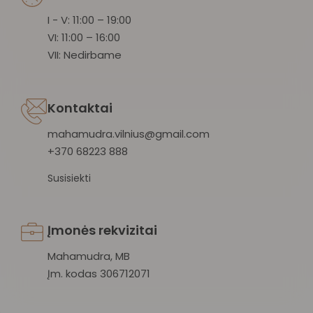
I - V: 11:00 – 19:00
VI: 11:00 – 16:00
VII: Nedirbame
Kontaktai
mahamudra.vilnius@gmail.com
+370 68223 888
Susisiekti
Įmonės rekvizitai
Mahamudra, MB
Įm. kodas 306712071