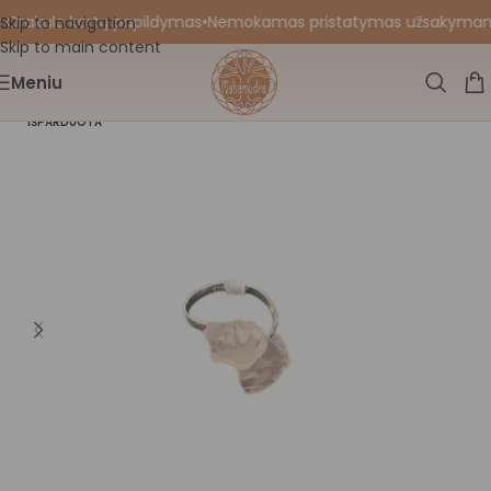
 Orakulo kortų papildymas
•
Nemokamas pristatymas užsakymams nu
Skip to navigation
Skip to main content
Meniu
IŠPARDUOTA