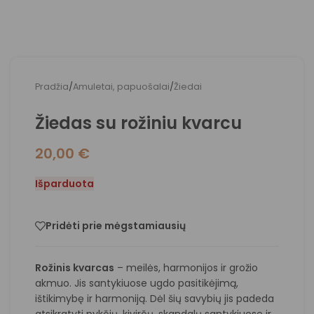
Pradžia
/
Amuletai, papuošalai
/
Žiedai
Žiedas su rožiniu kvarcu
20,00
€
Išparduota
Pridėti prie mėgstamiausių
Rožinis kvarcas
– meilės, harmonijos ir grožio
akmuo. Jis santykiuose ugdo pasitikėjimą,
ištikimybę ir harmoniją. Dėl šių savybių jis padeda
atsikratyti pykčių, kivirčų, skandalų santykiuose ir