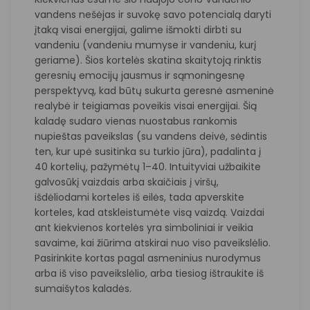
vandens nešėjas ir suvokę savo potencialą daryti
įtaką visai energijai, galime išmokti dirbti su
vandeniu (vandeniu mumyse ir vandeniu, kurį
geriame). Šios kortelės skatina skaitytoją rinktis
geresnių emocijų jausmus ir sąmoningesnę
perspektyvą, kad būtų sukurta geresnė asmeninė
realybė ir teigiamas poveikis visai energijai. Šią
kaladę sudaro vienas nuostabus rankomis
nupieštas paveikslas (su vandens deivė, sėdintis
ten, kur upė susitinka su turkio jūra), padalinta į
40 kortelių, pažymėtų 1–40. Intuityviai užbaikite
galvosūkį vaizdais arba skaičiais į viršų,
išdėliodami korteles iš eilės, tada apverskite
korteles, kad atskleistumėte visą vaizdą. Vaizdai
ant kiekvienos kortelės yra simboliniai ir veikia
savaime, kai žiūrima atskirai nuo viso paveikslėlio.
Pasirinkite kortas pagal asmeninius nurodymus
arba iš viso paveikslėlio, arba tiesiog ištraukite iš
sumaišytos kaladės.