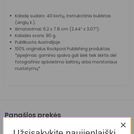
Kaladę sudaro: 40 kortų, instrukcitinis bukletas
(anglų k.).
Išmatavimai: 6.2 x 7.8 cm (2.44″ x 3.07″).
Kaladės svoris: 80 g.
Publikuota Australijoje.
100% originalus Rockpool Publishing produktas.
*Įspėjimas: gaminio spalva gali šiek tiek skirtis dėl
fotografinio apšvietimo šaltinių arba monitoriaus
nustatymų*
Panašios prekės
Užsisakykite naujienlaiškį