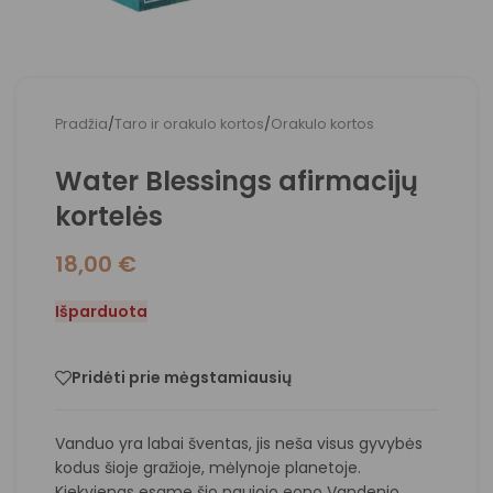
Pradžia
/
Taro ir orakulo kortos
/
Orakulo kortos
Water Blessings afirmacijų
kortelės
18,00
€
Išparduota
Pridėti prie mėgstamiausių
Vanduo yra labai šventas, jis neša visus gyvybės
kodus šioje gražioje, mėlynoje planetoje.
Kiekvienas esame šio naujojo eono Vandenio