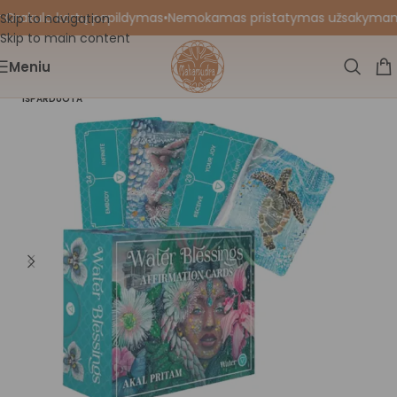
 Orakulo kortų papildymas
•
Nemokamas pristatymas užsakymams nu
Skip to navigation
Skip to main content
Meniu
IŠPARDUOTA