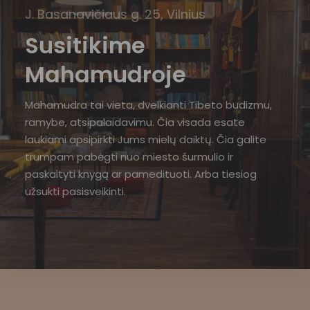
J. Basanavičiaus g. 25, Vilnius
Susitikime
Mahamudroje
Mahamudra tai vieta, dvelkianti Tibeto budizmu,
ramybe, atsipalaidavimu. Čia visada esate
laukiami apsipirkti Jums mielų daiktų. Čia galite
trumpam pabėgti nuo miesto šurmulio ir
paskaityti knygą ar pamedituoti. Arba tiesiog
užsukti pasisveikinti.