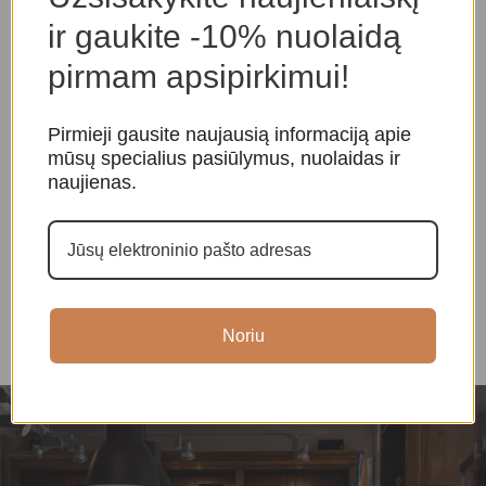
ir gaukite -10% nuolaidą
pirmam apsipirkimui!
Pirmieji gausite naujausią informaciją apie
mūsų specialius pasiūlymus, nuolaidas ir
naujienas.
Taro Kortos Harmonious
Star Temple Oracle kortos
T
Mini
G
Taro ir orakulo kortos
,
Taro ir orakulo kortos
,
Taro
Orakulo kortos
T
kortos
k
39,00
€
19,00
€
Noriu