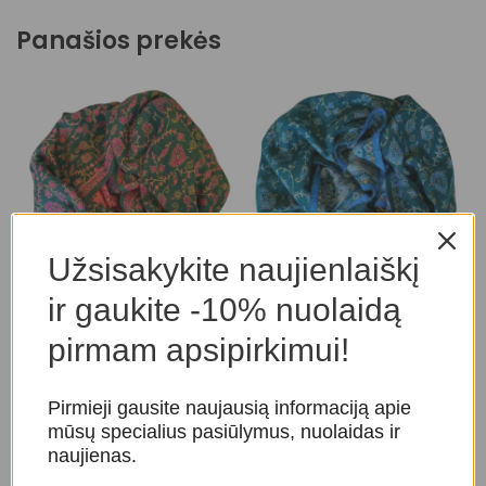
Panašios prekės
Užsisakykite naujienlaiškį
ir gaukite -10% nuolaidą
Šalis
Šalis
Š
pirmam apsipirkimui!
Šaliai
Šaliai
Š
45,00
€
45,00
€
Pirmieji gausite naujausią informaciją apie
mūsų specialius pasiūlymus, nuolaidas ir
naujienas.