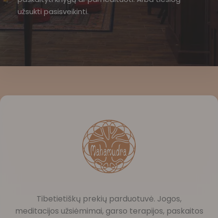
užsukti pasisveikinti.
Tibetietiškų prekių parduotuvė. Jogos,
meditacijos užsiėmimai, garso terapijos, paskaitos