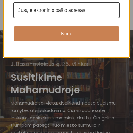
Noriu
J. Basanavičiaus g. 25, Vilnius
Susitikime
Mahamudroje
Mahamudra tai vieta, dvelkianti Tibeto budizmu,
ramybe, atsipalaidavimu. Čia visada esate
laukiami apsipirkti Jums mielų daiktų. Čia galite
trumpam pabėgti nuo miesto šurmulio ir
paskaityti knygą ar pamedituoti. Arba tiesiog