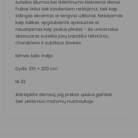
suteikia šilumos bei išskirtinumo kiekvienai dienai.
Puikiai tinka tiek kasdieniam nešiojimui, tiek kaip
stilingas akcentas ar lengvas užklotas. Nešiojamas
kaip šalikas, apgaubiantis apsiaustas ar
naudojamas kaip jaukus pledas – šis universalus
aksesuaras suteikia jūsų įvaizdžiui tekstūros,
charakterio ir subtilaus žavesio.
Kilmės šalis: Indija
Dydis: 100 × 200 cm
Nr.32
Atkreipkite dėmesį, jog prekės
spalva
gali
šiek
tiek
skirtis
nuo matomų nuotraukoje.