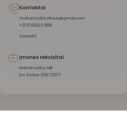
Kontaktai
mahamudra.vilnius@gmail.com
+370 68223 888
Susisiekti
Įmonės rekvizitai
Mahamudra, MB
Įm. kodas 306712071
Mahamudra 108 © 2026 Visos teisės saugomos.
Privatumo politika
/
Sąlygos ir taisyklės
/
Atšaukti užsakymą