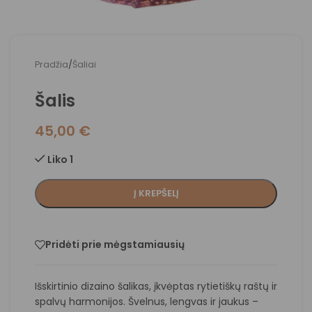
Pradžia
/
Šaliai
Šalis
45,00
€
Liko 1
Į KREPŠELĮ
Pridėti prie mėgstamiausių
Išskirtinio dizaino šalikas, įkvėptas rytietiškų raštų ir
spalvų harmonijos. Švelnus, lengvas ir jaukus –