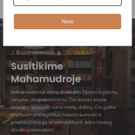
Noriu
J. Basanavičiaus g. 25, Vilnius
Susitikime
Mahamudroje
Mahamudra tai vieta, dvelkianti Tibeto budizmu,
ramybe, atsipalaidavimu. Čia visada esate
laukiami apsipirkti Jums mielų daiktų. Čia galite
trumpam pabėgti nuo miesto šurmulio ir
paskaityti knygą ar pamedituoti. Arba tiesiog
užsukti pasisveikinti.