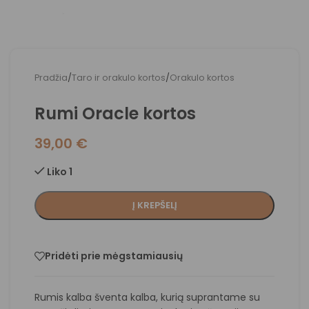
Pradžia
/
Taro ir orakulo kortos
/
Orakulo kortos
Rumi Oracle kortos
39,00
€
Liko 1
Į KREPŠELĮ
Pridėti prie mėgstamiausių
Rumis kalba šventa kalba, kurią suprantame su