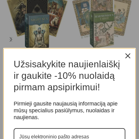
Night Sun Mini taro kortos
Taro Kortos Harmonious
T
Mini
G
Užsisakykite naujienlaiškį
Taro ir orakulo kortos
,
Taro
kortos
Taro ir orakulo kortos
,
Taro
T
ir gaukite -10% nuolaidą
kortos
k
20,00
€
pirmam apsipirkimui!
19,00
€
Pirmieji gausite naujausią informaciją apie
mūsų specialius pasiūlymus, nuolaidas ir
naujienas.