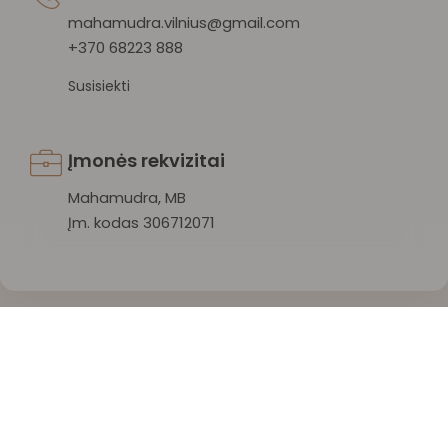
mahamudra.vilnius@gmail.com
+370 68223 888
Susisiekti
Įmonės rekvizitai
Mahamudra, MB
Įm. kodas 306712071
Mahamudra 108 © 2026 Visos teisės saugomos.
Privatumo politika
/
Sąlygos ir taisyklės
/
Atšaukti užsakymą