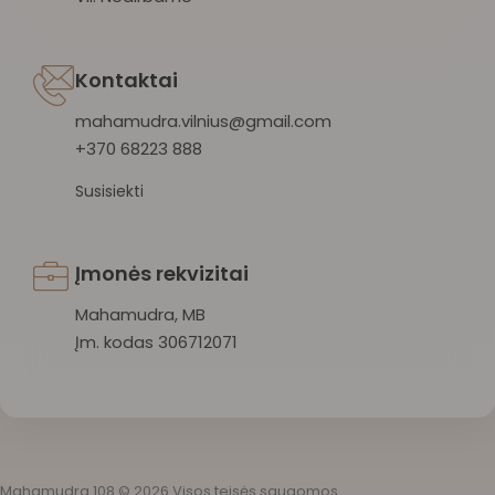
Kontaktai
mahamudra.vilnius@gmail.com
+370 68223 888
Susisiekti
Įmonės rekvizitai
Mahamudra, MB
Įm. kodas 306712071
Mahamudra 108 © 2026 Visos teisės saugomos.