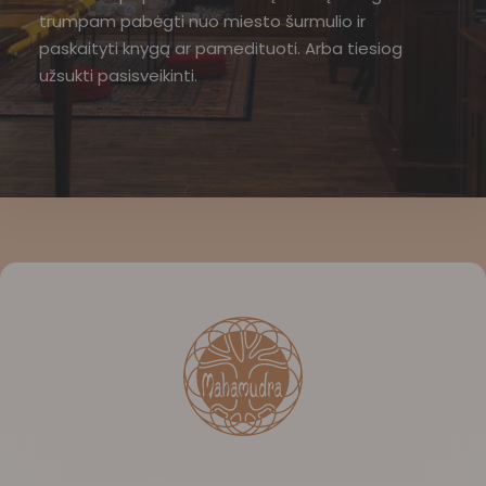
trumpam pabėgti nuo miesto šurmulio ir
paskaityti knygą ar pamedituoti. Arba tiesiog
užsukti pasisveikinti.