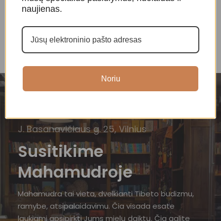
108,00
€
35,00
€
naujienas.
Noriu
J. Basanavičiaus g. 25, Vilnius
Susitikime
Mahamudroje
Mahamudra tai vieta, dvelkianti Tibeto budizmu,
ramybe, atsipalaidavimu. Čia visada esate
laukiami apsipirkti Jums mielų daiktų. Čia galite