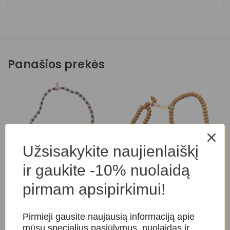
Panašios prekės
Užsisakykite naujienlaiškį
ir gaukite -10% nuolaidą
pirmam apsipirkimui!
Rudrakšos sėklų mala su
Rudrakšos sėklų mala (10
R
kalnų krištolu.
mm)
M
Pirmieji gausite naujausią informaciją apie
Malos
,
Rudrakšos energija
Malos
,
Rudrakšos energija
mūsų specialius pasiūlymus, nuolaidas ir