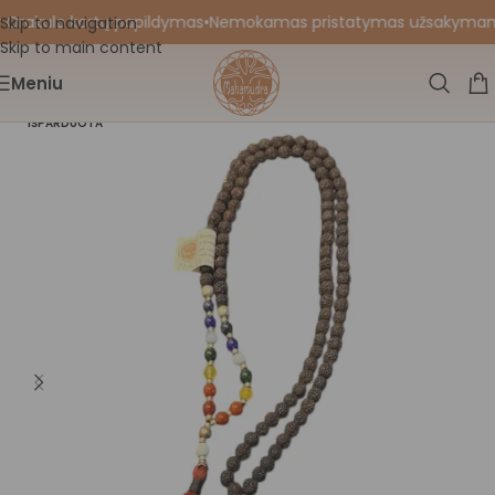
 Orakulo kortų papildymas
•
Nemokamas pristatymas užsakymams nu
Skip to navigation
Skip to main content
Meniu
IŠPARDUOTA