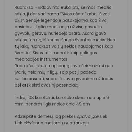
Rudrakša – išdžiovinta eukaliptų šeimos medžio
sėkla, ji dar vadinama “Šivos ašara” arba “Šivos
akis”. Senoje legendoje pasakojama, kad Šivai,
pasinėrus į gilią meditaciją už visų pasaulio
gyvybių gerovę, nuriedėjo ašara. Ašara įgavo
sėklos formą, iš kurios išaugo šventas medis. Nuo
tų laikų rudrakšos vaisių sėklos naudojamos kaip
šventieji Šivos talismanai ir kaip galingas
meditacijos instrumentas.
Rudrakša suteikia apsaugą savo šeimininkui nuo
įvairių nelaimių ir ligų. Taip pat ji padeda
susibalansuoti, suprasti savo gyvenimo užduotis
bei atskleisti dvasinį potencialą.
Indija, 108 karoliukai, karoliuko skersmuo apie 6
mm, bendras ilgis malos apie 49 cm
Atkreipkite dėmesį, jog prekės
spalva
gali
šiek
tiek
skirtis
nuo matomų nuotraukoje.