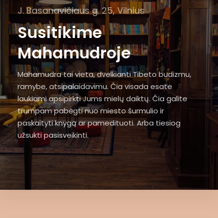
J. Basanavičiaus g. 25, Vilnius
Susitikime
Mahamudroje
Mahamudra tai vieta, dvelkianti Tibeto budizmu,
ramybe, atsipalaidavimu. Čia visada esate
laukiami apsipirkti Jums mielų daiktų. Čia galite
trumpam pabėgti nuo miesto šurmulio ir
paskaityti knygą ar pamedituoti. Arba tiesiog
užsukti pasisveikinti.