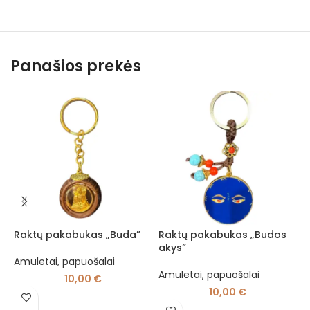
Panašios prekės
Raktų pakabukas „Buda”
Raktų pakabukas „Budos
A
akys”
s
Amuletai, papuošalai
Amuletai, papuošalai
A
10,00
€
K
10,00
€