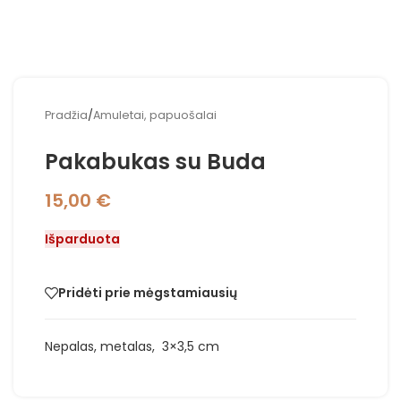
Pradžia
/
Amuletai, papuošalai
Pakabukas su Buda
15,00
€
Išparduota
Pridėti prie mėgstamiausių
Nepalas, metalas, 3×3,5 cm