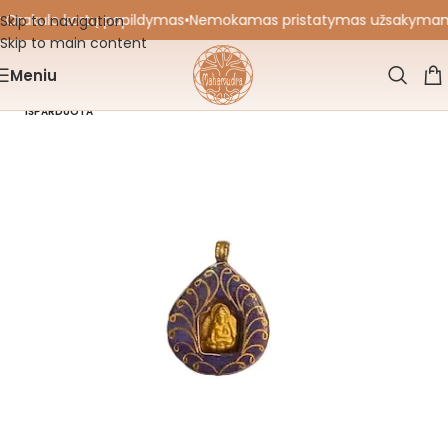
 Orakulo kortų papildymas
•
Nemokamas pristatymas užsakymams nu
Skip to navigation
Skip to main content
Meniu
IŠPARDUOTA