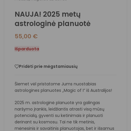
NAUJA! 2025 metų
astrologinė planuotė
55,00
€
Išparduota
Pridėti prie mėgstamiausių
Šiemet vėl pristatome Jums nuostabias
astrologines planuotes „Magic of I” iš Australijos!
2025 m. astrologinė planuotė yra galingas
naršymo įrankis, leidžiantis atrasti visą mūsų
potencialą, gyventi su ketinimais ir planuoti
derinant su kosmosu. Tai ne tik metinis,
mėnesinis ir savaitinis planuotojas, bet ir išsamus