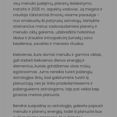
visų mėnulio judėjimų, planetų išsidėstymo,
tranzito ir 2025 m. aspektų vadovas. Ją mėgsta ir
naudoja tūkstančiai žmonių visame pasaulyje –
nuo ​​smalsuolių iki patyrusių astrologų. Naršykite
ateinančius metus vadovaudamiesi planetų ir
mėnulio ciklų gairėmis, užsibrėžkite holistinius
tikslus ir įtraukite introspekcinį žurnalą į savo
kasdienius, savaitės ir mėnesio ritualus.
Kiekvienas, kuris domisi mėnuliu ir gamtos ciklais,
gali stebėti kiekvienos dienos energiją ir
elementus, kuriais grindžiamas visas mūsų
egzistavimas. Jums nereikia turėti pažangių
astrologijos žinių, kad galėtumėte turėti šį
planuotoją, nes jis tinka pradedantiesiems ir
pažengusiems astrologams, taip pat veikia kaip
įprastas metinė planuotė.
Bendrai susipažinę su astrologija, galėsite pajausti
mėnulio ir planetų energiją, todėl ši planuotė bus