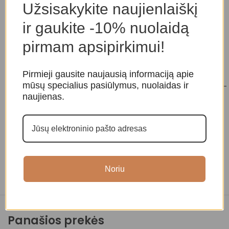
Užsisakykite naujienlaiškį
Mokymosi priemonė pradedantiesiems.
ir gaukite -10% nuolaidą
Stebėjimo įrankis astrologams.
pirmam apsipirkimui!
Spalva: juoda.
Pirmieji gausite naujausią informaciją apie
Nuotraukos ir aprašymai:
mūsų specialius pasiūlymus, nuolaidas ir
https://magicofi.com/collections/2025/products/2025-
naujienas.
astrological-planner-black
Noriu
Panašios prekės