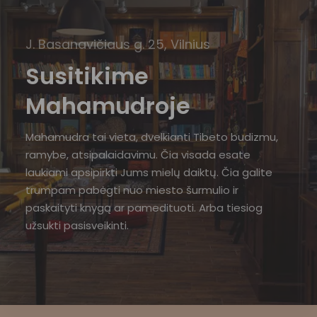
J. Basanavičiaus g. 25, Vilnius
Susitikime
Mahamudroje
Mahamudra tai vieta, dvelkianti Tibeto budizmu,
ramybe, atsipalaidavimu. Čia visada esate
laukiami apsipirkti Jums mielų daiktų. Čia galite
trumpam pabėgti nuo miesto šurmulio ir
paskaityti knygą ar pamedituoti. Arba tiesiog
užsukti pasisveikinti.