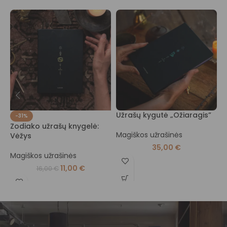
Užrašų kygutė „Ožiaragis”
U
-31%
Zodiako užrašų knygelė:
Magiškos užrašinės
M
Vėžys
35,00
€
Magiškos užrašinės
11,00
€
16,00
€