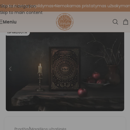
 Orakulo kortų papildymas
•
Nemokamas pristatymas užsakymams nu
Skip to navigation
Skip to main content
Meniu
IŠPARDUOTA
Pradžia
/
Magiškos užrašinės