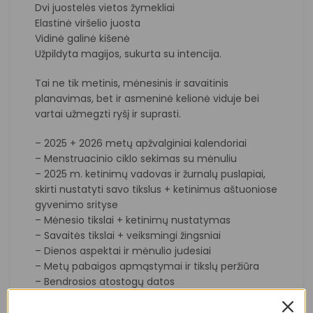
Dvi juostelės vietos žymekliai
Elastinė viršelio juosta
Vidinė galinė kišenė
Užpildyta magijos, sukurta su intencija.
Tai ne tik metinis, mėnesinis ir savaitinis
planavimas, bet ir asmeninė kelionė viduje bei
vartai užmegzti ryšį ir suprasti.
– 2025 + 2026 metų apžvalginiai kalendoriai
– Menstruacinio ciklo sekimas su mėnuliu
– 2025 m. ketinimų vadovas ir žurnalų puslapiai,
skirti nustatyti savo tikslus + ketinimus aštuoniose
gyvenimo srityse
– Mėnesio tikslai + ketinimų nustatymas
– Savaitės tikslai + veiksmingi žingsniai
– Dienos aspektai ir mėnulio judesiai
– Metų pabaigos apmąstymai ir tikslų peržiūra
– Bendrosios atostogų datos
– Sausio – gruodžio mėnesio, savaitės ir dienos
planavimas