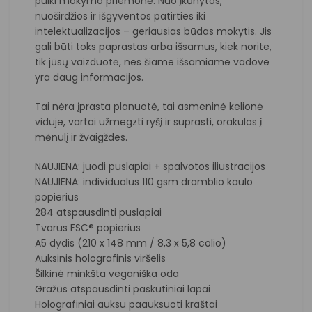
puiki mokymo priemonė. Nuo įkūnytos,
nuoširdžios ir išgyventos patirties iki
intelektualizacijos – geriausias būdas mokytis. Jis
gali būti toks paprastas arba išsamus, kiek norite,
tik jūsų vaizduotė, nes šiame išsamiame vadove
yra daug informacijos.
Tai nėra įprasta planuotė, tai asmeninė kelionė
viduje, vartai užmegzti ryšį ir suprasti, orakulas į
mėnulį ir žvaigždes.
NAUJIENA: juodi puslapiai + spalvotos iliustracijos
NAUJIENA: individualus 110 gsm dramblio kaulo
popierius
284 atspausdinti puslapiai
Tvarus FSC® popierius
A5 dydis (210 x 148 mm / 8,3 x 5,8 colio)
Auksinis holografinis viršelis
Šilkinė minkšta veganiška oda
Gražūs atspausdinti paskutiniai lapai
Holografiniai auksu paauksuoti kraštai