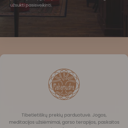
užsukti pasisveikinti.
Tibetietiškų prekių parduotuvė. Jogos,
meditacijos užsiėmimai, garso terapijos, paskaitos