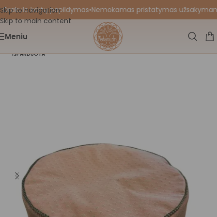
 Orakulo kortų papildymas
•
Nemokamas pristatymas užsakymams nu
Skip to navigation
Skip to main content
Meniu
IŠPARDUOTA