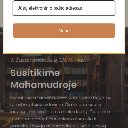
Noriu
J. Basanavičiaus g. 25, Vilnius
Susitikime
Mahamudroje
Mahamudra tai vieta, dvelkianti Tibeto budizmu,
ramybe, atsipalaidavimu. Čia visada esate
laukiami apsipirkti Jums mielų daiktų. Čia galite
trumpam pabėgti nuo miesto šurmulio ir
paskaityti knygą ar pamedituoti. Arba tiesiog