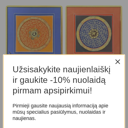
Mandala „OM”
Mandala „OM”
Užsisakykite naujienlaiškį
T
Erdvės harmonijai
,
Mandalos
Erdvės harmonijai
,
Mandalos
ir gaukite -10% nuolaidą
E
75,00
€
75,00
€
s
pirmam apsipirkimui!
Pirmieji gausite naujausią informaciją apie
mūsų specialius pasiūlymus, nuolaidas ir
naujienas.