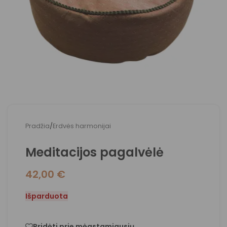
Pradžia
/
Erdvės harmonijai
Meditacijos pagalvėlė
42,00
€
Išparduota
Pridėti prie mėgstamiausių