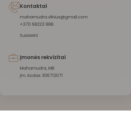
Kontaktai
mahamudra.vilnius@gmail.com
+370 68223 888
Susisiekti
Įmonės rekvizitai
Mahamudra, MB
Įm. kodas 306712071
Mahamudra 108 © 2026 Visos teisės saugomos.
Privatumo politika
/
Sąlygos ir taisyklės
/
Atšaukti užsakymą