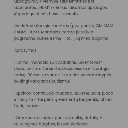
užbaigtumą ir vienyb
ę tarp išminties bei
užuojautos. „HUM“ skiemuo laikomas apsaugos,
jėgos ir galutinės tiesos simboliu.
Jis dažnai užbaigia mantras (pvz. garsioji OM MANI
PADME HUM). Mandalos centre jis reiškia
pagrindinę būties esmę – tai, į ką medituojama.
Aprašymas:
•Forma: mandala su kvadratiniu „šventovės“
planu centre. Tai simbolizuoja visatą ir šventąją
erdvę. Rūmai su vartais į keturias pasaulio kryptis
būdingi vajrajanos budizmui.
•Spalvos: dominuoja raudona, auksinė, žalia, juoda
ir mėlyna – tai penkių elementų bei penkių dhjani
budų spalvos.
•Ornamentai: aplink gausu smulkių detalių –
mitologinės būtybės, lotoso žiedlapiai,