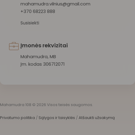
mahamudra.vilnius@gmail.com
+370 68223 888
Susisiekti
Įmonės rekvizitai
Mahamudra, MB
Įm. kodas 306712071
Mahamudra 108 © 2026 Visos teisės saugomos.
Privatumo politika
/
Sąlygos ir taisyklės
/
Atšaukti užsakymą