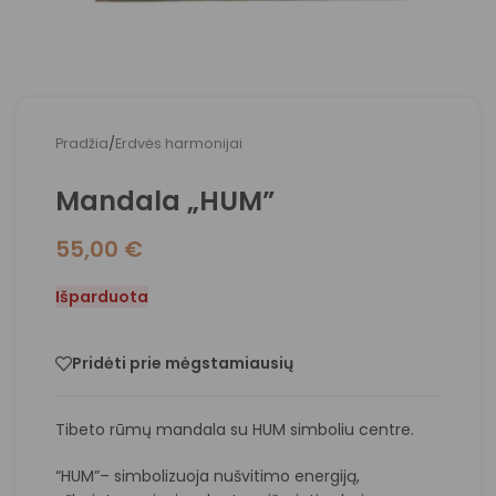
Pradžia
/
Erdvės harmonijai
Mandala „HUM”
55,00
€
Išparduota
Pridėti prie mėgstamiausių
Tibeto rūmų mandala su HUM simboliu centre.
“HUM”– simbolizuoja nušvitimo energiją,