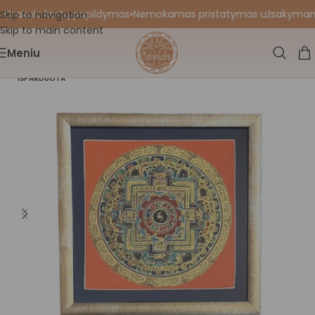
 Orakulo kortų papildymas
•
Nemokamas pristatymas užsakymams nu
Skip to navigation
Skip to main content
Meniu
IŠPARDUOTA