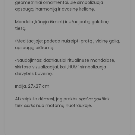
geometriniai ornamentai. Jie simbolizuoja
apsaugą, harmoniją ir dvasinę kelionę.
Mandala įkūnyja išmintį ir užuojautą, galutinę
tiesą.
•Meditacijoje: padeda nukreipti protą į vidinę galią,
apsaugą, aiškumą.
•Naudojimas: dažniausiai ritualinėse mandalose,
skirtose vizualizacijai, kai „HUM“ simbolizuoja
dievybės buveinę.
Indija, 27X27 cm
Atkreipkite dėmesį, jog prekės
spalva
gali
šiek
tiek
skirtis
nuo matomų nuotraukoje.