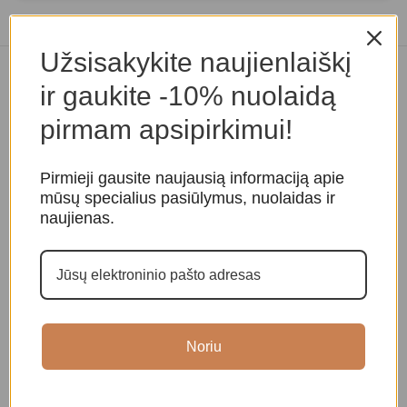
Užsisakykite naujienlaiškį
Panašios prekės
ir gaukite -10% nuolaidą
pirmam apsipirkimui!
Pirmieji gausite naujausią informaciją apie
mūsų specialius pasiūlymus, nuolaidas ir
naujienas.
Mandala „OM”
Mandala „OM”
M
Erdvės harmonijai
,
Mandalos
Erdvės harmonijai
,
Mandalos
E
Noriu
75,00
€
75,00
€