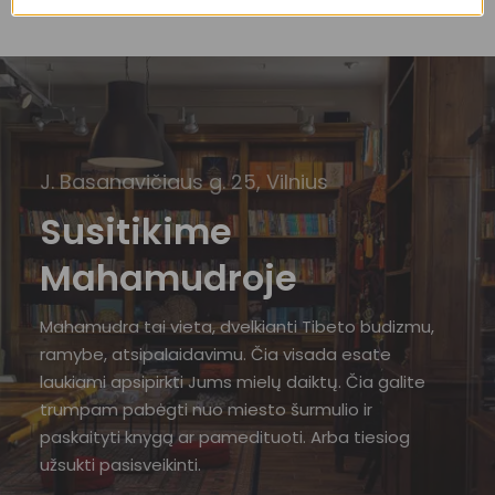
J. Basanavičiaus g. 25, Vilnius
Susitikime
Mahamudroje
Mahamudra tai vieta, dvelkianti Tibeto budizmu,
ramybe, atsipalaidavimu. Čia visada esate
laukiami apsipirkti Jums mielų daiktų. Čia galite
trumpam pabėgti nuo miesto šurmulio ir
paskaityti knygą ar pamedituoti. Arba tiesiog
užsukti pasisveikinti.