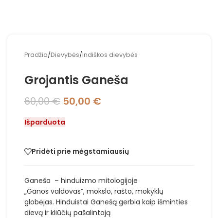
Pradžia
/
Dievybės
/
Indiškos dievybės
Grojantis Ganeša
60,00
€
50,00
€
Išparduota
Pridėti prie mėgstamiausių
Ganeša – hinduizmo mitologijoje
„Ganos valdovas“, mokslo, rašto, mokyklų
globėjas. Hinduistai Ganešą gerbia kaip išminties
dievą ir kliūčių pašalintoją