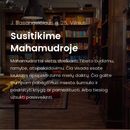
J. Basanavičiaus g. 25, Vilnius
Susitikime
Mahamudroje
Mahamudra tai vieta, dvelkianti Tibeto budizmu,
ramybe, atsipalaidavimu. Čia visada esate
laukiami apsipirkti Jums mielų daiktų. Čia galite
trumpam pabėgti nuo miesto šurmulio ir
paskaityti knygą ar pamedituoti. Arba tiesiog
užsukti pasisveikinti.