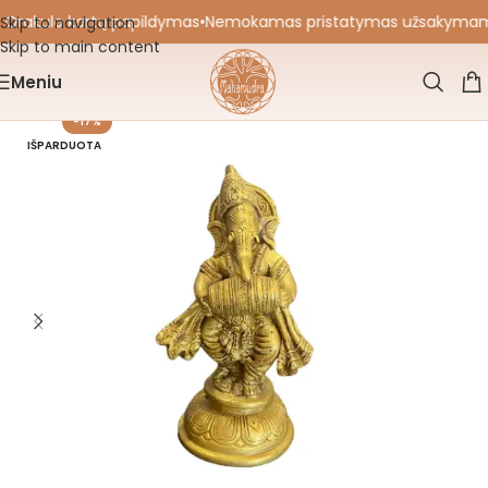
 Orakulo kortų papildymas
•
Nemokamas pristatymas užsakymams nu
Skip to navigation
Skip to main content
Meniu
-17%
IŠPARDUOTA