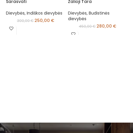
Sarasvati
Žalioji Tara
D
Dievybės
,
Indiškos dievybės
Dievybės
,
Budistinės
dievybės
250,00
€
300,00
€
280,00
€
450,00
€