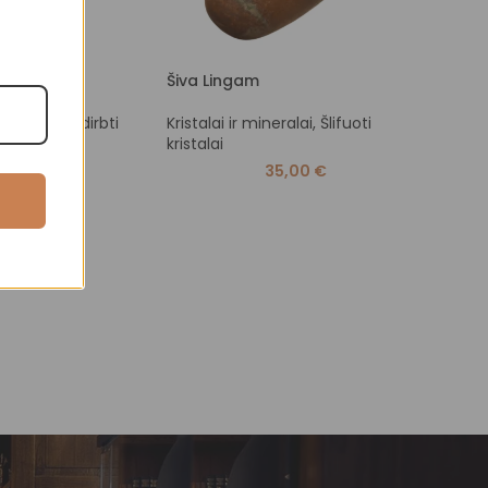
s
Šiva Lingam
Amazo
eralai
,
Neapdirbti
Kristalai ir mineralai
,
Šlifuoti
Krista
kristalai
krista
5,00
€
35,00
€