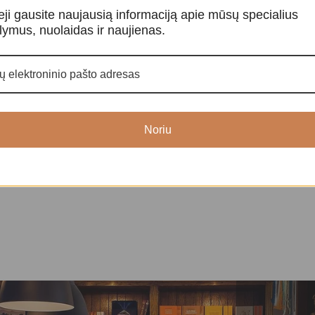
eji gausite naujausią informaciją apie mūsų specialius
lymus, nuolaidas ir naujienas.
Ametisto žvakidė
Kalnų krištola
kidės
Kristalai ir mineralai
,
Žvakidės
Kristalai ir min
kristalai
65,00
€
3
Noriu