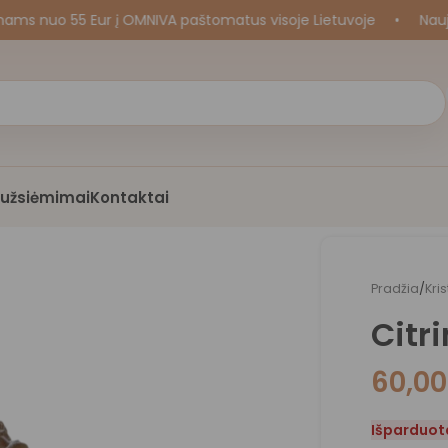
uo 55 Eur į OMNIVA paštomatus visoje Lietuvoje
•
Naujos k
i užsiėmimai
Kontaktai
Pradžia
/
Kri
Citr
60,0
Išparduot