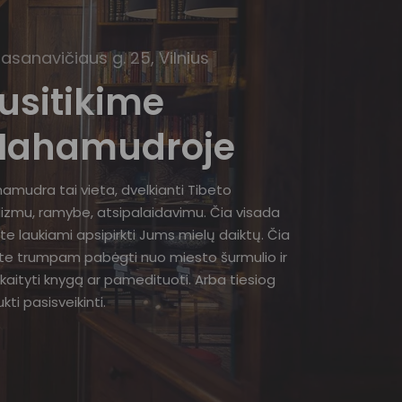
Basanavičiaus g. 25, Vilnius
usitikime
ahamudroje
amudra tai vieta, dvelkianti Tibeto
izmu, ramybe, atsipalaidavimu. Čia visada
te laukiami apsipirkti Jums mielų daiktų. Čia
ite trumpam pabėgti nuo miesto šurmulio ir
kaityti knygą ar pamedituoti. Arba tiesiog
kti pasisveikinti.