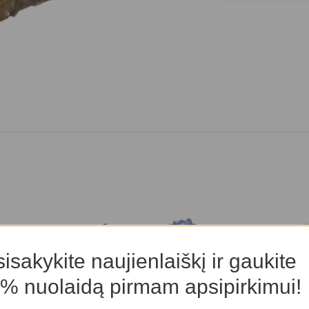
isakykite naujienlaiškį ir gaukite
% nuolaidą pirmam apsipirkimui!