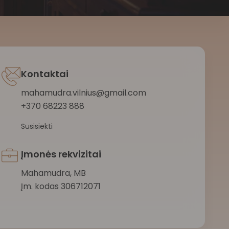
Kontaktai
mahamudra.vilnius@gmail.com
+370 68223 888
Susisiekti
Įmonės rekvizitai
Mahamudra, MB
Įm. kodas 306712071