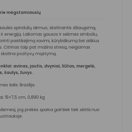
prie mėgstamiausių
saulės spindulių akmuo, skatinantis džiaugsmą,
ir energiją. Laikomas gausos ir sėkmės simboliu,
rinti pasitikėjimą savimi, kūrybiškumą bei aiškius
. Citrinas taip pat mažina stresą, neigiamas
r skatina pozityvų mąstymą.
klai: avinas, jautis, dvyniai, liūtas, mergelė,
s, šaulys, žuvys.
s šalis: Brazilija.
i: 15×7,5 cm, 0,890 kg
e dėmesį, jog prekės
spalva
gali
šiek tiek
skirtis
nuo
otraukoje.