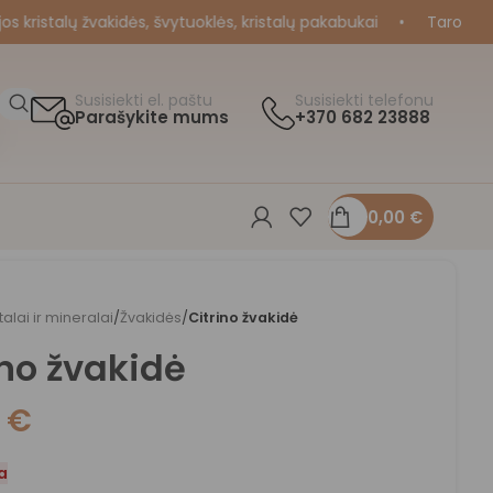
ristalų žvakidės, švytuoklės, kristalų pakabukai
•
Taro ir Orak
Susisiekti el. paštu
Susisiekti telefonu
Parašykite mums
+370 682 23888
0,00
€
stalai ir mineralai
/
Žvakidės
/
Citrino žvakidė
ino žvakidė
0
€
a