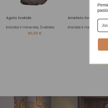
Pirmi
pasiū
Agato žvakidė
Ametisto žvakidė
Kristalai ir mineralai
,
Žvakidės
Kristalai ir mineralai
,
Žva
40,00
€
60,00
€