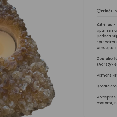
Pridėti 
Citrinas
– 
optimizmą 
padeda stip
sprendimus
emocijas i
Zodiako žen
svarstyklė
Akmens kilmė
Išmatavima
Atkreipkit
matomų nu