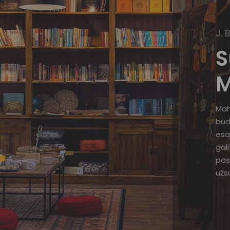
J. 
S
M
Mah
bud
esa
gal
pas
užsu