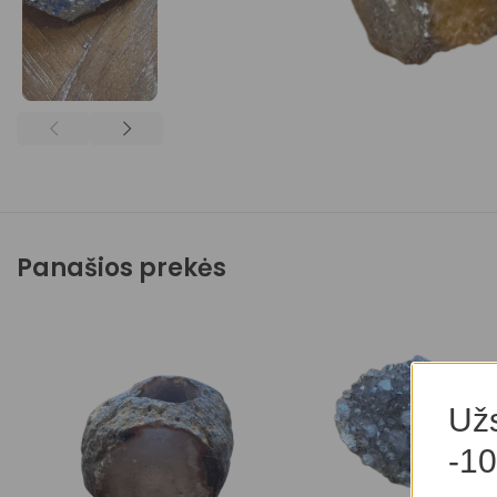
Panašios prekės
Užs
-10