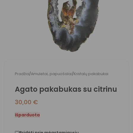
Pradžia
/
Amuletai, papuošalai
/
Kristalų pakabukai
Agato pakabukas su citrinu
30,00
€
Išparduota
Pridėti prie mėgstamiausių