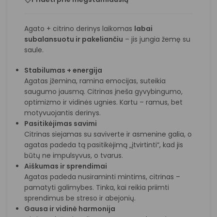
Agato + citrino derinys laikomas
labai
subalansuotu ir pakeliančiu
– jis jungia žemę su
saule.
Stabilumas + energija
Agatas įžemina, ramina emocijas, suteikia
saugumo jausmą. Citrinas įneša gyvybingumo,
optimizmo ir vidinės ugnies. Kartu – ramus, bet
motyvuojantis derinys.
Pasitikėjimas savimi
Citrinas siejamas su saviverte ir asmenine galia, o
agatas padeda tą pasitikėjimą „įtvirtinti“, kad jis
būtų ne impulsyvus, o tvarus.
Aiškumas ir sprendimai
Agatas padeda nusiraminti mintims, citrinas –
pamatyti galimybes. Tinka, kai reikia priimti
sprendimus be streso ir abejonių.
Gausa ir vidinė harmonija