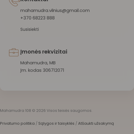
mahamudra.vilnius@gmail.com
+370 68223 888
Susisiekti
Įmonės rekvizitai
Mahamudra, MB
Įm. kodas 306712071
Mahamudra 108 © 2026 Visos teisės saugomos.
Privatumo politika
/
Sąlygos ir taisyklės
/
Atšaukti užsakymą