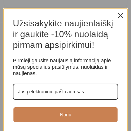
Užsisakykite naujienlaiškį
ir gaukite -10% nuolaidą
Panašios prekės
pirmam apsipirkimui!
Pirmieji gausite naujausią informaciją apie
mūsų specialius pasiūlymus, nuolaidas ir
naujienas.
Raktų pakabukas „Budos
Raktų pakabukas „Buda”
R
akys”
Noriu
Amuletai, papuošalai
,
Raktų
A
Amuletai, papuošalai
pakabukai
p