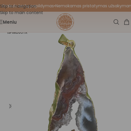
 Orakulo kortų papildymas
•
Nemokamas pristatymas užsakymams nu
Skip to navigation
Skip to main content
Meniu
IŠPARDUOTA