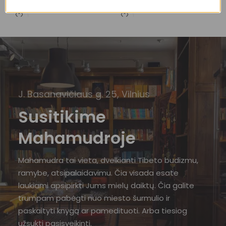
10,00
€
10,00
€
J. Basanavičiaus g. 25, Vilnius
Susitikime
Mahamudroje
Mahamudra tai vieta, dvelkianti Tibeto budizmu,
ramybe, atsipalaidavimu. Čia visada esate
laukiami apsipirkti Jums mielų daiktų. Čia galite
trumpam pabėgti nuo miesto šurmulio ir
paskaityti knygą ar pamedituoti. Arba tiesiog
užsukti pasisveikinti.