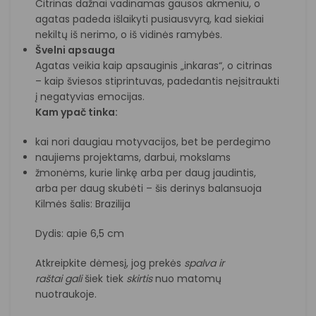
Citrinas dažnai vadinamas gausos akmeniu, o
agatas padeda išlaikyti pusiausvyrą, kad siekiai
nekiltų iš nerimo, o iš vidinės ramybės.
Švelni apsauga
Agatas veikia kaip apsauginis „inkaras“, o citrinas
– kaip šviesos stiprintuvas, padedantis neįsitraukti
į negatyvias emocijas.
Kam ypač tinka:
kai nori daugiau motyvacijos, bet be perdegimo
naujiems projektams, darbui, mokslams
žmonėms, kurie linkę arba per daug jaudintis,
arba per daug skubėti – šis derinys balansuoja
Kilmės šalis: Brazilija
Dydis: apie 6,5 cm
Atkreipkite dėmesį, jog prekės
spalva ir
raštai
gali
šiek tiek
skirtis
nuo matomų
nuotraukoje.