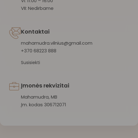
VI: 11:00 – 16:00
VII: Nedirbame
Kontaktai
mahamudra.vilnius@gmail.com
+370 68223 888
Susisiekti
Įmonės rekvizitai
Mahamudra, MB
Įm. kodas 306712071