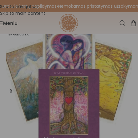
 Orakulo kortų papildymas
•
Nemokamas pristatymas užsakymams nu
Skip to navigation
Skip to main content
Meniu
IŠPARDUOTA