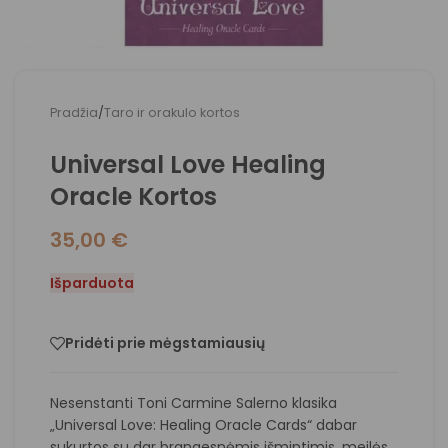
Pradžia
/
Taro ir orakulo kortos
Universal Love Healing
Oracle Kortos
35,00
€
Išparduota
Pridėti prie mėgstamiausių
Nesenstanti Toni Carmine Salerno klasika
„Universal Love: Healing Oracle Cards“ dabar
sukurtos su dar brangesnėmis išmintimis, meilės