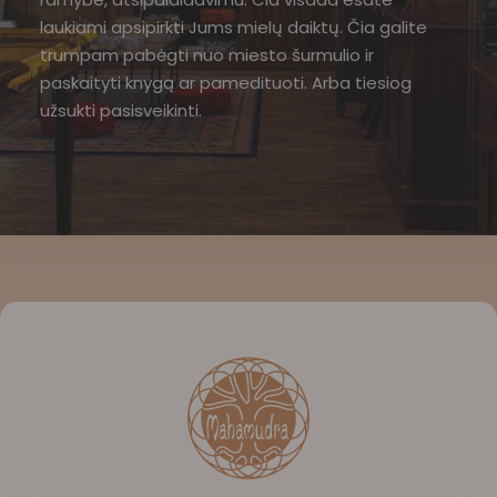
laukiami apsipirkti Jums mielų daiktų. Čia galite
trumpam pabėgti nuo miesto šurmulio ir
paskaityti knygą ar pamedituoti. Arba tiesiog
užsukti pasisveikinti.