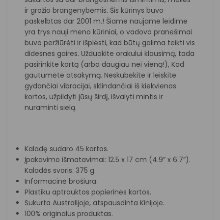
ir grožio brangenybėmis. Šis kūrinys buvo
paskelbtas dar 2001 m.! Šiame naujame leidime
yra trys nauji meno kūriniai, o vadovo pranešimai
buvo peržiūrėti ir išplėsti, kad būtų galima teikti vis
didesnes gaires. Užduokite orakului klausimą, tada
pasirinkite kortą (arba daugiau nei vieną!), Kad
gautumėte atsakymą. Neskubėkite ir leiskite
gydančiai vibracijai, sklindančiai iš kiekvienos
kortos, užpildyti jūsų širdį, išvalyti mintis ir
nuraminti sielą.
Kaladę sudaro 45 kortos.
Įpakavimo išmatavimai: 12.5 x 17 cm (4.9” x 6.7”).
Kaladės svoris: 375 g.
Informacinė brošiūra.
Plastiku aptrauktos popierinės kortos.
Sukurta Australijoje, atspausdinta Kinijoje.
100% originalus produktas.